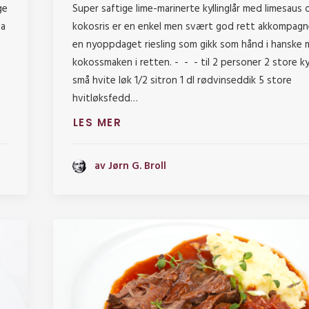
ge
Super saftige lime-marinerte kyllinglår med limesaus 
da
kokosris er en enkel men svært god rett akkompagn
en nyoppdaget riesling som gikk som hånd i hanske
kokossmaken i retten. - - - til 2 personer 2 store kyl
små hvite løk 1/2 sitron 1 dl rødvinseddik 5 store
hvitløksfedd…
LES MER
av Jørn G. Broll