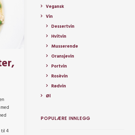
Vegansk
Vin
Dessertvin
Hvitvin
Musserende
Oransjevin
ter,
Portvin
Rosèvin
Rødvin
Øl
ten
t med
med
POPULÆRE INNLEGG
til 4