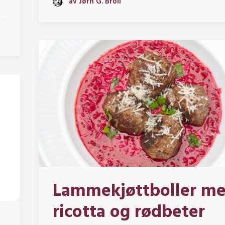
av Jørn G. Broll
Lammekjøttboller m
ricotta og rødbeter