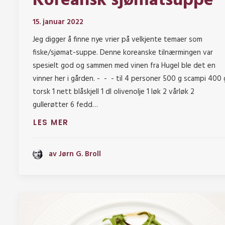
Koreansk sjømatsuppe
15. januar 2022
Jeg digger å finne nye vrier på velkjente temaer som
fiske/sjømat-suppe. Denne koreanske tilnærmingen var
spesielt god og sammen med vinen fra Hugel ble det en
vinner her i gården. - - - til 4 personer 500 g scampi 400
torsk 1 nett blåskjell 1 dl olivenolje 1 løk 2 vårløk 2
gullerøtter 6 fedd…
LES MER
av Jørn G. Broll