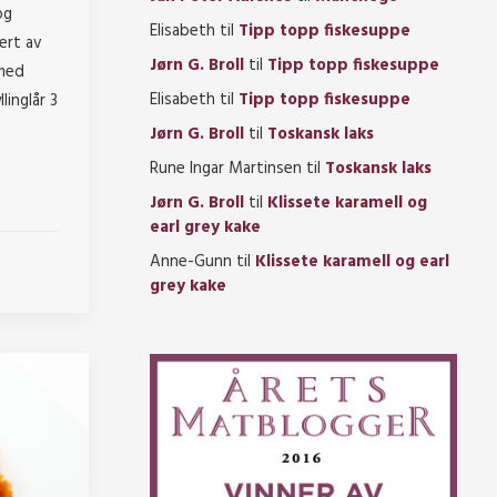
og
Elisabeth
til
Tipp topp fiskesuppe
ert av
Jørn G. Broll
til
Tipp topp fiskesuppe
 med
Elisabeth
til
Tipp topp fiskesuppe
linglår 3
Jørn G. Broll
til
Toskansk laks
Rune Ingar Martinsen
til
Toskansk laks
Jørn G. Broll
til
Klissete karamell og
earl grey kake
Anne-Gunn
til
Klissete karamell og earl
grey kake