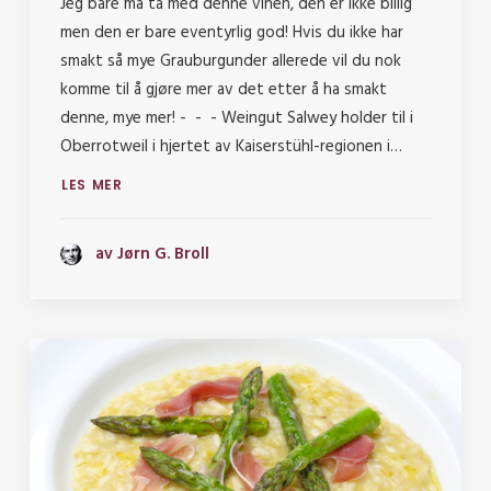
Jeg bare må ta med denne vinen, den er ikke billig
men den er bare eventyrlig god! Hvis du ikke har
smakt så mye Grauburgunder allerede vil du nok
komme til å gjøre mer av det etter å ha smakt
denne, mye mer! - - - Weingut Salwey holder til i
Oberrotweil i hjertet av Kaiserstühl-regionen i…
LES MER
av Jørn G. Broll