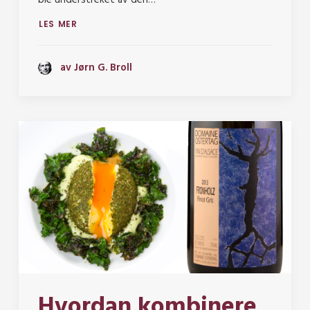
ble understreket av den…
LES MER
av Jørn G. Broll
Hvordan kombinere