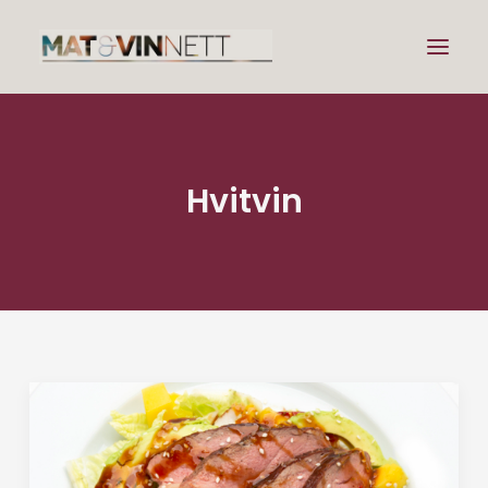
Mat
Hvitvin
Drikke
Artikler
Lenker
Om vin
Om meg
Search