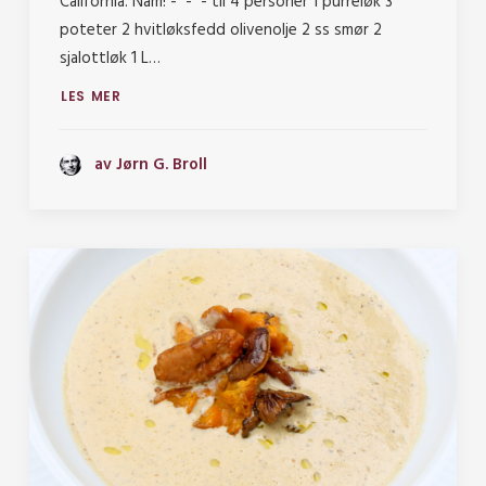
California. Nam! - - - til 4 personer 1 purreløk 3
poteter 2 hvitløksfedd olivenolje 2 ss smør 2
sjalottløk 1 L…
LES MER
av Jørn G. Broll