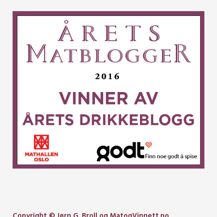
Copyright © Jørn G. Broll og MatogVinnett.no