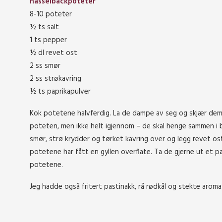
hasselbackpoteter
8-10 poteter
½ ts salt
1 ts pepper
½ dl revet ost
2 ss smør
2 ss strøkavring
½ ts paprikapulver
Kok potetene halvferdig. La de dampe av seg og skjær dem fl
poteten, men ikke helt igjennom – de skal henge sammen i b
smør, strø krydder og tørket kavring over og legg revet ost
potetene har fått en gyllen overflate. Ta de gjerne ut et 
potetene.
Jeg hadde også fritert pastinakk, rå rødkål og stekte aroma