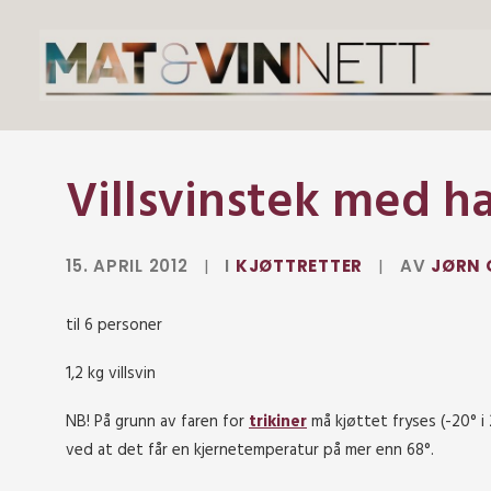
Villsvinstek med h
15. APRIL 2012
|
I
KJØTTRETTER
|
AV
JØRN 
til 6 personer
1,2 kg villsvin
NB! På grunn av faren for
trikiner
må kjøttet fryses (-20° i
ved at det får en kjernetemperatur på mer enn 68°.