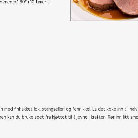
nen på 80° i 10 timer til
med finhakket løk, stangselleri og fennikkel. La det koke inn til halv
n kan du bruke søet fra kjøttet til å jevne i kraften. Rør inn litt smø