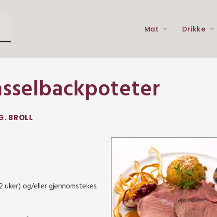
Mat
Drikke
asselbackpoteter
G. BROLL
 2 uker) og/eller gjennomstekes