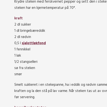
Krydre steken med ferskvernet pepper og sett den i stekeov
steken har en kjernetemperatur på 70°.
kraft
2 dl sukker
1 dl bringebæreddik
2 dl rødvin
0,5 l
sjalottløkfond
1 fennikkel
1 løk
1/2 stangselleri
sø fra steken
smør
Smelt sukkeret i en stekepanne, ha i eddik og rødvin sammen 
kraften og la den stå på lav varme. Når steken tas ut av ovne
før servering.