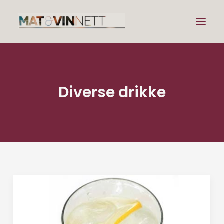
Mat
Diverse drikke
Drikke
Artikler
Lenker
Om vin
Om meg
Search