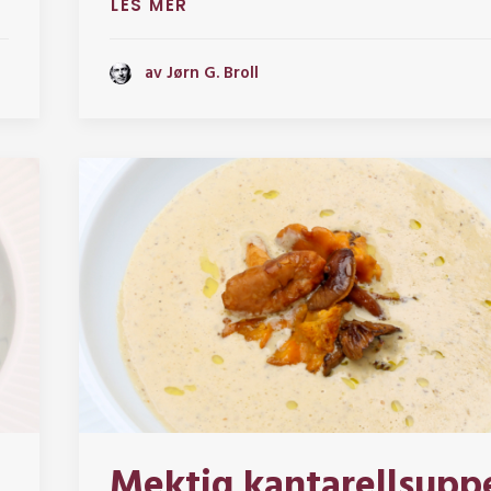
LES MER
av Jørn G. Broll
Mektig kantarellsupp