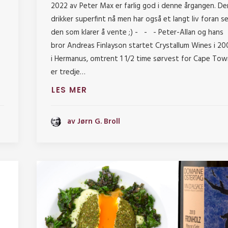
2022 av Peter Max er farlig god i denne årgangen. De
drikker superfint nå men har også et langt liv foran se
den som klarer å vente ;) - - - Peter-Allan og hans
bror Andreas Finlayson startet Crystallum Wines i 20
i Hermanus, omtrent 1 1/2 time sørvest for Cape Tow
er tredje…
LES MER
av Jørn G. Broll