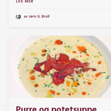
LES MER
av Jørn G. Broll
Purre og potetsuppe