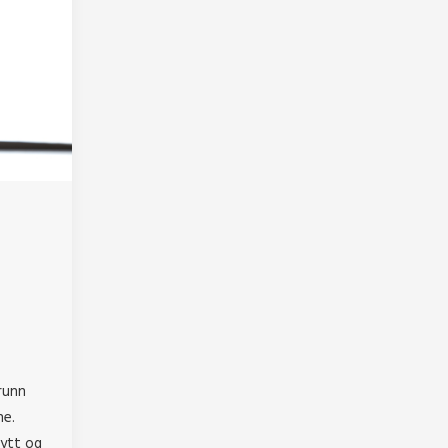
grunn
ne.
nytt og