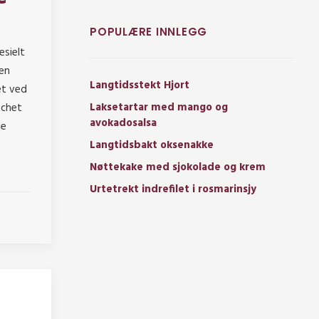
POPULÆRE INNLEGG
esielt
 en
Langtidsstekt Hjort
et ved
Laksetartar med mango og
tchet
avokadosalsa
de
Langtidsbakt oksenakke
Nøttekake med sjokolade og krem
Urtetrekt indrefilet i rosmarinsjy