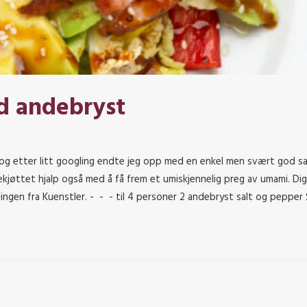
d andebryst
 og etter litt googling endte jeg opp med en enkel men svært god sa
kjøttet hjalp også med å få frem et umiskjennelig preg av umami. Di
ngen fra Kuenstler. - - - til 4 personer 2 andebryst salt og pepper