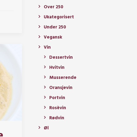
Over 250
Ukategorisert
Under 250
Vegansk
Vin
Dessertvin
Hvitvin
Musserende
Oransjevin
Portvin
Rosèvin
Rødvin
Øl
e