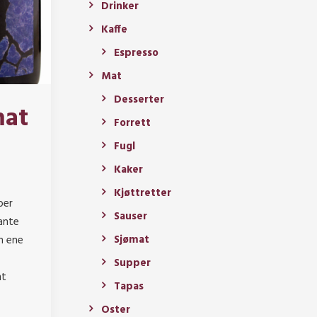
Drinker
Kaffe
Espresso
Mat
Desserter
mat
Forrett
Fugl
Kaker
Kjøttretter
ber
Sauser
ante
Sjømat
en ene
Supper
mt
Tapas
Oster