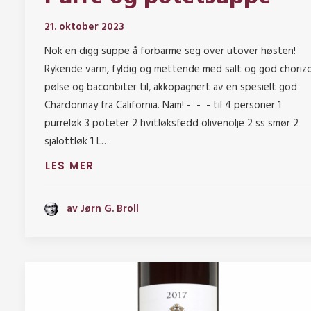
21. oktober 2023
Nok en digg suppe å forbarme seg over utover høsten!
Rykende varm, fyldig og mettende med salt og god choriz
pølse og baconbiter til, akkopagnert av en spesielt god
Chardonnay fra California. Nam! - - - til 4 personer 1
purreløk 3 poteter 2 hvitløksfedd olivenolje 2 ss smør 2
sjalottløk 1 L…
LES MER
av Jørn G. Broll