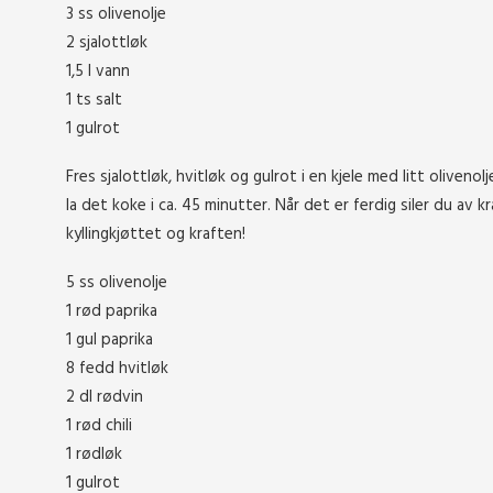
3 ss olivenolje
2 sjalottløk
1,5 l vann
1 ts salt
1 gulrot
Fres sjalottløk, hvitløk og gulrot i en kjele med litt oliveno
la det koke i ca. 45 minutter. Når det er ferdig siler du av kr
kyllingkjøttet og kraften!
5 ss olivenolje
1 rød paprika
1 gul paprika
8 fedd hvitløk
2 dl rødvin
1 rød chili
1 rødløk
1 gulrot