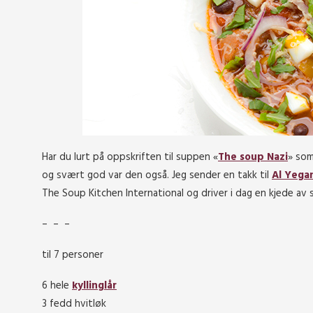
Har du lurt på oppskriften til suppen «
The soup Nazi
» som
og svært god var den også. Jeg sender en takk til
Al Yega
The Soup Kitchen International og driver i dag en kjede a
– – –
til 7 personer
6 hele
kyllinglår
3 fedd hvitløk