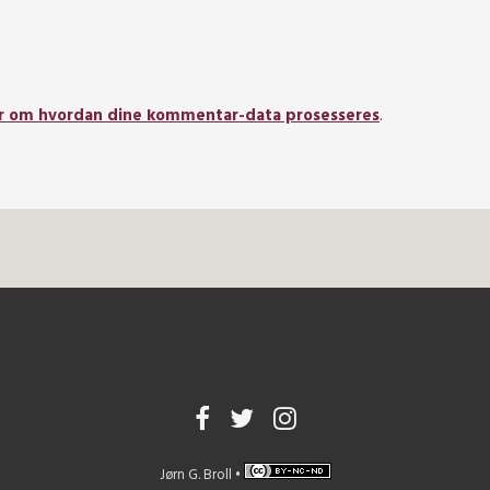
r om hvordan dine kommentar-data prosesseres
.
Jørn G. Broll •