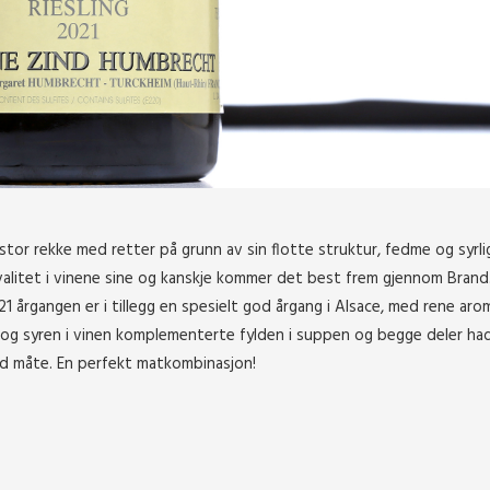
 stor rekke med retter på grunn av sin flotte struktur, fedme og syrlig
valitet i vinene sine og kanskje kommer det best frem gjennom Brand.
1 årgangen er i tillegg en spesielt god årgang i Alsace, med rene aro
n og syren i vinen komplementerte fylden i suppen og begge deler ha
od måte. En perfekt matkombinasjon!