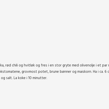
a, rød chili og hvitløk og fres i en stor gryte med olivenolje i et par
bokstomatene, grovmost potet, brune bønner og maiskorn. Ha i ca. 6 d
 og salt. La koke i 10 minutter.