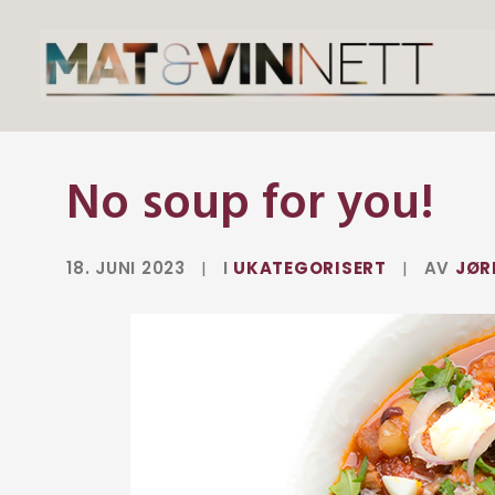
No soup for you!
18. JUNI 2023
|
I
UKATEGORISERT
|
AV
JØR