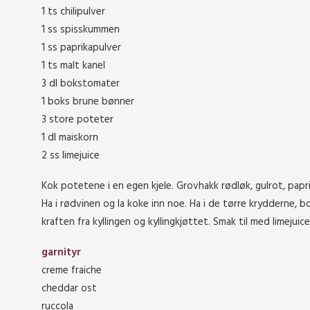
1 ts chilipulver
1 ss spisskummen
1 ss paprikapulver
1 ts malt kanel
3 dl bokstomater
1 boks brune bønner
3 store poteter
1 dl maiskorn
2 ss limejuice
Kok potetene i en egen kjele. Grovhakk rødløk, gulrot, paprik
Ha i rødvinen og la koke inn noe. Ha i de tørre krydderne, 
kraften fra kyllingen og kyllingkjøttet. Smak til med limejuice
garnityr
creme fraiche
cheddar ost
ruccola