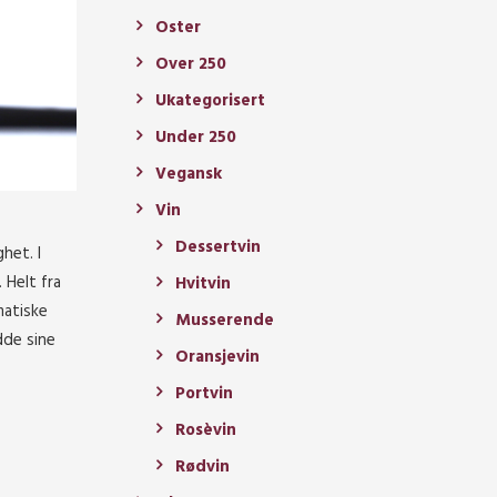
Oster
Over 250
Ukategorisert
Under 250
Vegansk
Vin
Dessertvin
het. I
 Helt fra
Hvitvin
matiske
Musserende
dde sine
Oransjevin
Portvin
Rosèvin
Rødvin