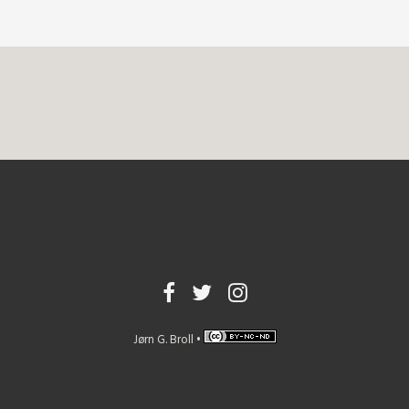
Jørn G. Broll •