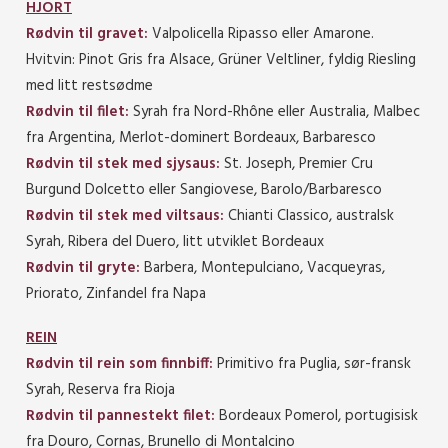
HJORT
Rødvin til gravet:
Valpolicella Ripasso eller Amarone.
Hvitvin: Pinot Gris fra Alsace, Grüner Veltliner, fyldig Riesling
med litt restsødme
Rødvin til filet:
Syrah fra Nord-Rhône eller Australia, Malbec
fra Argentina, Merlot-dominert Bordeaux, Barbaresco
Rødvin til stek med sjysaus:
St. Joseph, Premier Cru
Burgund Dolcetto eller Sangiovese, Barolo/Barbaresco
Rødvin til stek med viltsaus:
Chianti Classico, australsk
Syrah, Ribera del Duero, litt utviklet Bordeaux
Rødvin til gryte:
Barbera, Montepulciano, Vacqueyras,
Priorato, Zinfandel fra Napa
REIN
Rødvin til rein som finnbiff:
Primitivo fra Puglia, sør-fransk
Syrah, Reserva fra Rioja
Rødvin til pannestekt filet:
Bordeaux Pomerol, portugisisk
fra Douro, Cornas, Brunello di Montalcino