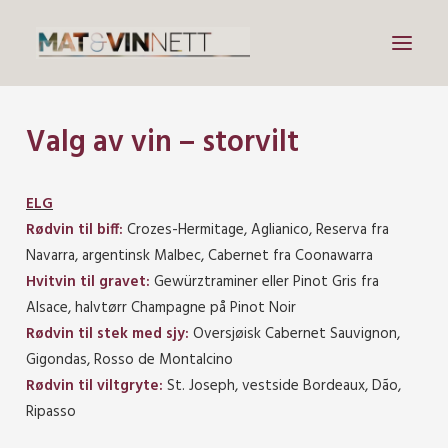
Valg av vin – storvilt
Mat
Drikke
ELG
Artikler
Rødvin til biff:
Crozes-Hermitage, Aglianico, Reserva fra
Lenker
Navarra, argentinsk Malbec, Cabernet fra Coonawarra
Hvitvin til gravet:
Gewürztraminer eller Pinot Gris fra
Om vin
Alsace, halvtørr Champagne på Pinot Noir
Om meg
Rødvin til stek med sjy:
Oversjøisk Cabernet Sauvignon,
Gigondas, Rosso de Montalcino
Rødvin til viltgryte:
St. Joseph, vestside Bordeaux, Dão,
Search
Ripasso