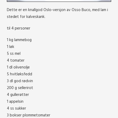
Dette er en knallgod Oslo-versjon av Osso Buco, med lam i
stedet for kalveskank.
til 4 personer
1 kg lammebog
1 løk
5 ss mel
4 tomater
1 dl olivenolje
5 hvitløksfedd
3 dl god rødvin
200 g sellerirot
4 gullerøtter
1 appelsin
4 ss sukker
3 bokser plommetomater