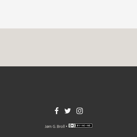
Jørn G. Broll •