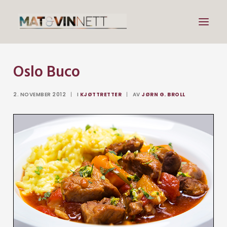
Oslo Buco
Mat
Drikke
2. NOVEMBER 2012
|
I
KJØTTRETTER
|
AV
JØRN G. BROLL
Artikler
Lenker
Om vin
Om meg
Search