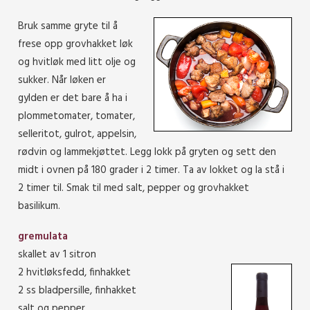
Bruk samme gryte til å
frese opp grovhakket løk
og hvitløk med litt olje og
sukker. Når løken er
gylden er det bare å ha i
plommetomater, tomater,
selleritot, gulrot, appelsin,
rødvin og lammekjøttet. Legg lokk på gryten og sett den
midt i ovnen på 180 grader i 2 timer. Ta av lokket og la stå i
2 timer til. Smak til med salt, pepper og grovhakket
basilikum.
gremulata
skallet av 1 sitron
2 hvitløksfedd, finhakket
2 ss bladpersille, finhakket
salt og pepper