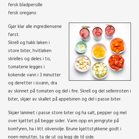
fersk bladpersille
fersk oregano
Gjør klar alle ingrediensene
først.
Skrell og hakk løken i
store biter, hvitløken
skrelles og deles i to,
tomatene legges i
kokende vann i 3 minutter
og deretter i isvann, dra
av skinnet på tomaten og del i fire. Skrell og del selleriroten i
biter, skjær av skallet på appelsinen og del i passe biter.
Skjær lammet i passe store biter og ha salt, pepper og mel
over kjøttet på begge sider. Varm opp en jerngryte på
komfyren, ha i litt olivenolje. Brune kjøttstykkene godt i
noen minutter, ta de ut og legg de til side.