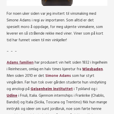
For noen uker siden var jeg invitert til vinsmaking med
Simone Adams i regi av importøren. Som alltid er det
spesielt moro å oppdage, for meg ukjente vinmakere, som
leverer en så strålende rekke med viner. Viner som på kort
tid har funnet veien til min vinkjeller!
– – –
Adams familien
har produsert vin helt siden 1832 i Ingelheim
i Reinhessen, omlag en halv times kjøretur fra
Wiesbaden
.
Men siden 2010 er det
Simone Adams
som har styrt
vingården. Før hun tok over gården studerte hun vindyrking
og ønologi på
Geisenheim instituttet
i Tyskland og i
Udine
i Friuli, Italia. Gjennom internships i Frankrike (Chablis,
Bandol) og Italia (Sicilia, Toscana og Trentino) fikk hun mange
inntrykk og ideer om sunt jordbruk, noe som førte henne