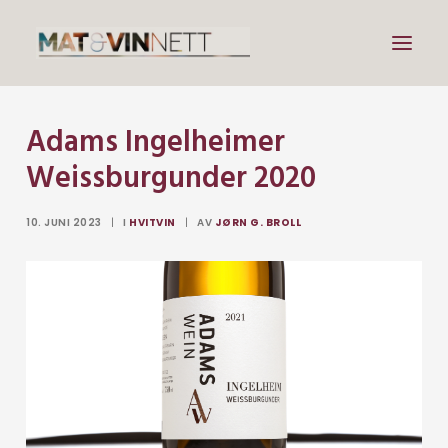
Adams Ingelheimer
Mat
Weissburgunder 2020
Drikke
Artikler
10. JUNI 2023
|
I
HVITVIN
|
AV
JØRN G. BROLL
Lenker
Om vin
Om meg
Search