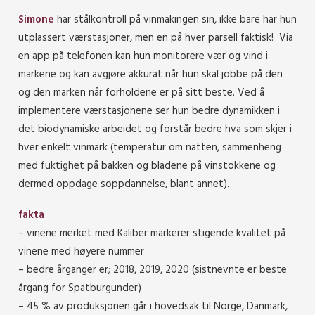
Simone
har stålkontroll på vinmakingen sin, ikke bare har hun
utplassert værstasjoner, men en på hver parsell faktisk! Via
en app på telefonen kan hun monitorere vær og vind i
markene og kan avgjøre akkurat når hun skal jobbe på den
og den marken når forholdene er på sitt beste. Ved å
implementere værstasjonene ser hun bedre dynamikken i
det biodynamiske arbeidet og forstår bedre hva som skjer i
hver enkelt vinmark (temperatur om natten, sammenheng
med fuktighet på bakken og bladene på vinstokkene og
dermed oppdage soppdannelse, blant annet).
fakta
– vinene merket med Kaliber markerer stigende kvalitet på
vinene med høyere nummer
– bedre årganger er; 2018, 2019, 2020 (sistnevnte er beste
årgang for Spätburgunder)
– 45 % av produksjonen går i hovedsak til Norge, Danmark,