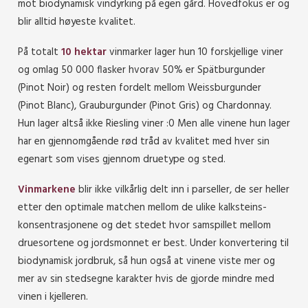
mot biodynamisk vindyrking på egen gård. Hovedfokus er og
blir alltid høyeste kvalitet.
På totalt
10 hektar
vinmarker lager hun 10 forskjellige viner
og omlag 50 000 flasker hvorav 50% er Spätburgunder
(Pinot Noir) og resten fordelt mellom Weissburgunder
(Pinot Blanc), Grauburgunder (Pinot Gris) og Chardonnay.
Hun lager altså ikke Riesling viner :0 Men alle vinene hun lager
har en gjennomgående rød tråd av kvalitet med hver sin
egenart som vises gjennom druetype og sted.
Vinmarkene
blir ikke vilkårlig delt inn i parseller, de ser heller
etter den optimale matchen mellom de ulike kalksteins-
konsentrasjonene og det stedet hvor samspillet mellom
druesortene og jordsmonnet er best. Under konvertering til
biodynamisk jordbruk, så hun også at vinene viste mer og
mer av sin stedsegne karakter hvis de gjorde mindre med
vinen i kjelleren.