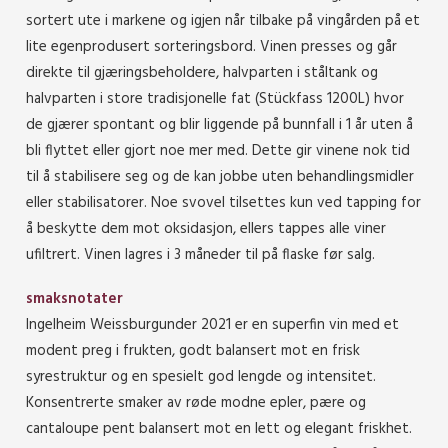
sortert ute i markene og igjen når tilbake på vingården på et
lite egenprodusert sorteringsbord. Vinen presses og går
direkte til gjæringsbeholdere, halvparten i ståltank og
halvparten i store tradisjonelle fat (Stückfass 1200L) hvor
de gjærer spontant og blir liggende på bunnfall i 1 år uten å
bli flyttet eller gjort noe mer med. Dette gir vinene nok tid
til å stabilisere seg og de kan jobbe uten behandlingsmidler
eller stabilisatorer. Noe svovel tilsettes kun ved tapping for
å beskytte dem mot oksidasjon, ellers tappes alle viner
ufiltrert. Vinen lagres i 3 måneder til på flaske før salg.
smaksnotater
Ingelheim Weissburgunder 2021 er en superfin vin med et
modent preg i frukten, godt balansert mot en frisk
syrestruktur og en spesielt god lengde og intensitet.
Konsentrerte smaker av røde modne epler, pære og
cantaloupe pent balansert mot en lett og elegant friskhet.