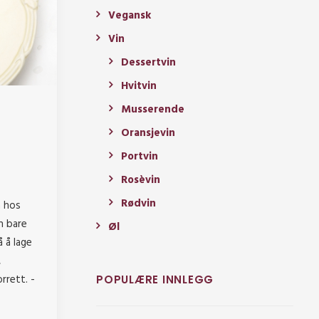
Vegansk
Vin
Dessertvin
Hvitvin
Musserende
Oransjevin
Portvin
Rosèvin
Rødvin
å hos
n bare
Øl
å å lage
,
rrett. -
POPULÆRE INNLEGG