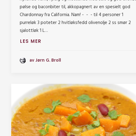
pølse og baconbiter til, akkopagnert av en spesielt god
Chardonnay fra California. Nam! - - - til 4 personer 1
purreløk 3 poteter 2 hvitløksfedd olivenolje 2 ss smør 2
sjalottløk 1 L…
LES MER
av Jørn G. Broll