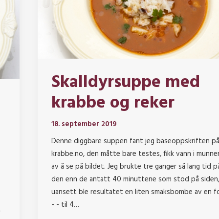
Skalldyrsuppe med
krabbe og reker
18. september 2019
Denne diggbare suppen fant jeg baseoppskriften p
krabbe.no, den måtte bare testes, fikk vann i munne
av å se på bildet. Jeg brukte tre ganger så lang tid p
den enn de antatt 40 minuttene som stod på siden
uansett ble resultatet en liten smaksbombe av en fo
- - til 4…
r