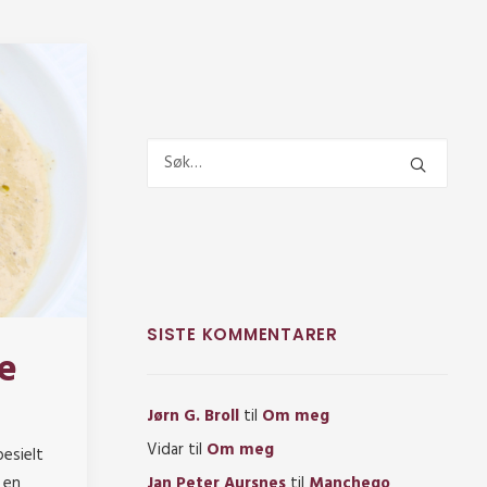
SISTE KOMMENTARER
e
Jørn G. Broll
til
Om meg
Vidar
til
Om meg
esielt
Jan Peter Aursnes
til
Manchego
 en