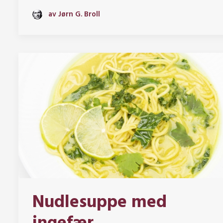
av Jørn G. Broll
Nudlesuppe med