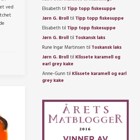
get ved
Elisabeth
til
Tipp topp fiskesuppe
atchet
Jørn G. Broll
til
Tipp topp fiskesuppe
ode
Elisabeth
til
Tipp topp fiskesuppe
Jørn G. Broll
til
Toskansk laks
Rune Ingar Martinsen
til
Toskansk laks
Jørn G. Broll
til
Klissete karamell og
earl grey kake
Anne-Gunn
til
Klissete karamell og earl
grey kake