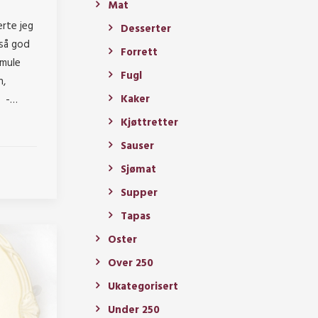
Mat
erte jeg
Desserter
 så god
Forrett
smule
Fugl
n,
Kaker
- -…
Kjøttretter
Sauser
Sjømat
Supper
Tapas
Oster
Over 250
Ukategorisert
Under 250