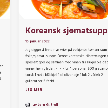
Koreansk sjømatsupp
15. januar 2022
Jeg digger å finne nye vrier på velkjente temaer som
fiske/sjømat-suppe. Denne koreanske tilnærmingen 
!
spesielt god og sammen med vinen fra Hugel ble det
er
vinner her i gården. - - - til 4 personer 500 g scam
e
torsk 1 nett blåskjell 1 dl olivenolje 1 løk 2 vårløk 2
t
gullerøtter 6 fedd…
LES MER
av Jørn G. Broll