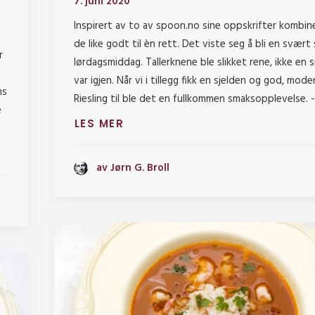
7. juni 2020
Inspirert av to av spoon.no sine oppskrifter kombin
de like godt til èn rett. Det viste seg å bli en svært
r
lørdagsmiddag. Tallerknene ble slikket rene, ikke en 
var igjen. Når vi i tillegg fikk en sjelden og god, mode
ns
Riesling til ble det en fullkommen smaksopplevelse. 
e
LES MER
av Jørn G. Broll