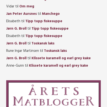
Vidar
til
Om meg
Jan Peter Aursnes
til
Manchego
Elisabeth
til
Tipp topp fiskesuppe
Jørn G. Broll
til
Tipp topp fiskesuppe
Elisabeth
til
Tipp topp fiskesuppe
Jørn G. Broll
til
Toskansk laks
Rune Ingar Martinsen
til
Toskansk laks
Jørn G. Broll
til
Klissete karamell og earl grey kake
Anne-Gunn
til
Klissete karamell og earl grey kake