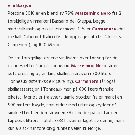
vinifikasjon
Porcone 2010 er en blend av 75%
Marzemino Nero
fra 2
forskjellige vinmarker i Bassano del Grappa, begge
med vulkansk og basalt jordsmonn. 15% er
Carmenere
(det
ble kalt Cabernet Italico før de oppdaget at det faktisk var
Carmenere), og 10% Merlot.
De tre forskjellige druene vinifiseres hver for seg før de
blandes etter 1 år på Tonneaux.
Marzemino Nero
får en
soft pressing og en lang skallmasserasjon i 500 liters
Tonneaux østerriksk eik (30% ny).
Carmenere
får også
skallmasserasjon i Tonneaux men på 600 liters franske
eikefat. Merlot er fra svært gamle stokker fra en mark i en
500 meters høyde, som bidrar med urter og krydder på
smak. Etter blenden får vinen 38 måneder på fat før den
tappes ufiltrert. Totalt 3333 flasker er laget av denne, mens
kun 60 stk har foreløbig funnet veien til Norge.