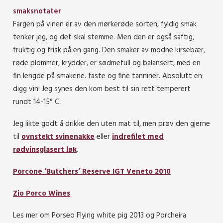
smaksnotater
Fargen på vinen er av den mørkerøde sorten, fyldig smak
tenker jeg, og det skal stemme. Men den er også saftig,
fruktig og frisk på en gang. Den smaker av modne kirsebær,
røde plommer, krydder, er sødmefull og balansert, med en
fin lengde på smakene. faste og fine tanniner. Absolutt en
digg vin! Jeg synes den kom best til sin rett temperert
rundt 14-15° C.
Jeg likte godt å drikke den uten mat til, men prøv den gjerne
til
ovnstekt svinenakke
eller
indrefilet med
rødvinsglasert løk
.
Porcone ‘Butchers’ Reserve IGT Veneto 2010
Zio Porco Wines
Les mer om Porseo Flying white pig 2013 og Porcheira