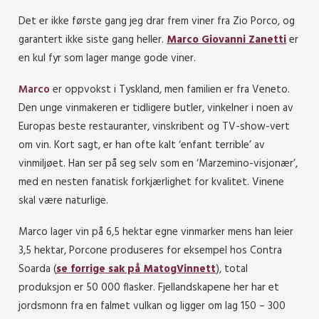
Det er ikke første gang jeg drar frem viner fra Zio Porco, og
garantert ikke siste gang heller.
Marco Giovanni Zanetti
er
en kul fyr som lager mange gode viner.
Marco
er oppvokst i Tyskland, men familien er fra Veneto.
Den unge vinmakeren er tidligere butler, vinkelner i noen av
Europas beste restauranter, vinskribent og TV-show-vert
om vin. Kort sagt, er han ofte kalt ‘enfant terrible’ av
vinmiljøet. Han ser på seg selv som en ‘Marzemino-visjonær’,
med en nesten fanatisk forkjærlighet for kvalitet. Vinene
skal være naturlige.
Marco lager vin på 6,5 hektar egne vinmarker mens han leier
3,5 hektar, Porcone produseres for eksempel hos Contra
Soarda (
se forrige sak på MatogVinnett
), total
produksjon er 50 000 flasker. Fjellandskapene her har et
jordsmonn fra en falmet vulkan og ligger om lag 150 – 300