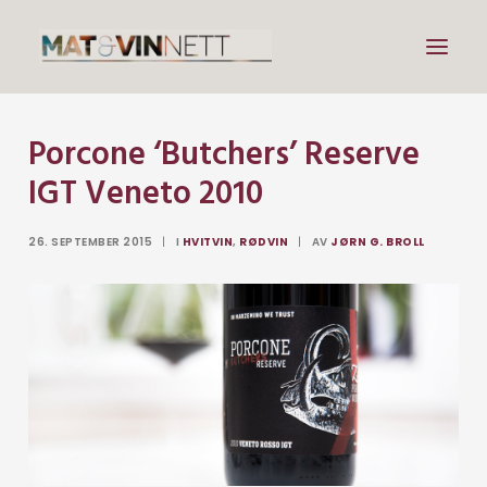
Porcone ‘Butchers’ Reserve
Mat
IGT Veneto 2010
Drikke
Artikler
26. SEPTEMBER 2015
|
I
HVITVIN
,
RØDVIN
|
AV
JØRN G. BROLL
Lenker
Om vin
Om meg
Search