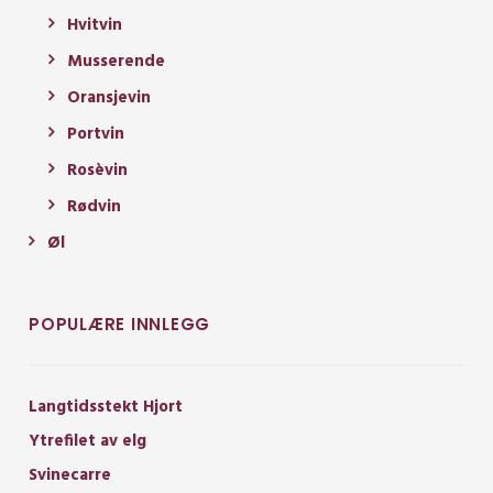
Hvitvin
Musserende
Oransjevin
Portvin
Rosèvin
Rødvin
Øl
POPULÆRE INNLEGG
Langtidsstekt Hjort
Ytrefilet av elg
Svinecarre