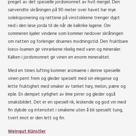
preget av det spesielle jordsmonnet av hvit mergel. Den
sørvendte skråningen på 90 meter over havet har mye
soleksponering og røttene på vinstokkene trenger dypt
ned i den løse jorda til de når de kalkrike lagene. Om
sommeren kjøler vindene som kommer nedover skråningen
om natten og forlenger druenes modningstid. Den fruktbare
loess-loamen gir vinrankene rikelig med vann og mineraler.
Kalken i jordsmonnet gir vinen en enorm mineralitet.
Med en times lufting kommer aromaene i denne spesielle
vinen pent frem og gleder spesielt med sin eleganse og
lette fruktighet med smaker av tørket høy, melon, pære og
eple. En dempet syrlighet av lime pirrer og gleder også
smaksbildet. Det er en spesiell rik, leskende og god vin med
fin dybde og intensitet i smakene uten å bli spesielt tung,
tvert imot er den lett og fin.
Weingut Künstler