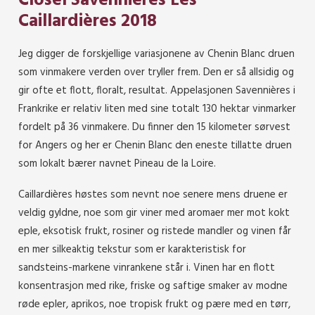
Closel Savennières Les
Caillardières 2018
Jeg digger de forskjellige variasjonene av Chenin Blanc druen
som vinmakere verden over tryller frem. Den er så allsidig og
gir ofte et flott, floralt, resultat. Appelasjonen Savennières i
Frankrike er relativ liten med sine totalt 130 hektar vinmarker
fordelt på 36 vinmakere. Du finner den 15 kilometer sørvest
for Angers og her er Chenin Blanc den eneste tillatte druen
som lokalt bærer navnet Pineau de la Loire.
Caillardières høstes som nevnt noe senere mens druene er
veldig gyldne, noe som gir viner med aromaer mer mot kokt
eple, eksotisk frukt, rosiner og ristede mandler og vinen får
en mer silkeaktig tekstur som er karakteristisk for
sandsteins-markene vinrankene står i. Vinen har en flott
konsentrasjon med rike, friske og saftige smaker av modne
røde epler, aprikos, noe tropisk frukt og pære med en tørr,