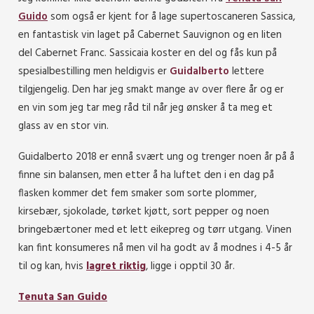
Guido
som også er kjent for å lage supertoscaneren Sassica,
en fantastisk vin laget på Cabernet Sauvignon og en liten
del Cabernet Franc. Sassicaia koster en del og fås kun på
spesialbestilling men heldigvis er
Guidalberto
lettere
tilgjengelig. Den har jeg smakt mange av over flere år og er
en vin som jeg tar meg råd til når jeg ønsker å ta meg et
glass av en stor vin.
Guidalberto 2018 er ennå svært ung og trenger noen år på å
finne sin balansen, men etter å ha luftet den i en dag på
flasken kommer det fem smaker som sorte plommer,
kirsebær, sjokolade, tørket kjøtt, sort pepper og noen
bringebærtoner med et lett eikepreg og tørr utgang. Vinen
kan fint konsumeres nå men vil ha godt av å modnes i 4-5 år
til og kan, hvis
lagret riktig
, ligge i opptil 30 år.
Tenuta San Guido