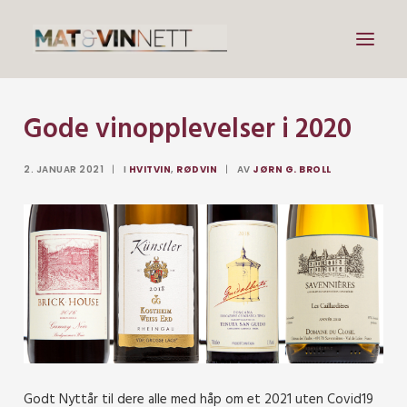
Gode vinopplevelser i 2020
Mat
Drikke
2. JANUAR 2021
|
I
HVITVIN
,
RØDVIN
|
AV
JØRN G. BROLL
Artikler
Lenker
Om vin
Om meg
Search
Godt Nyttår til dere alle med håp om et 2021 uten Covid19