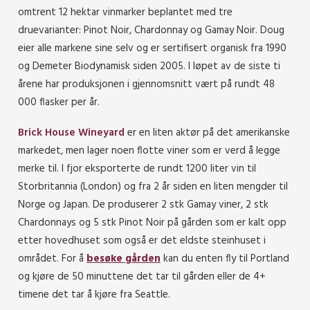
omtrent 12 hektar vinmarker beplantet med tre
druevarianter: Pinot Noir, Chardonnay og Gamay Noir. Doug
eier alle markene sine selv og er sertifisert organisk fra 1990
og Demeter Biodynamisk siden 2005. I løpet av de siste ti
årene har produksjonen i gjennomsnitt vært på rundt 48
000 flasker per år.
Brick House Wineyard
er en liten aktør på det amerikanske
markedet, men lager noen flotte viner som er verd å legge
merke til. I fjor eksporterte de rundt 1200 liter vin til
Storbritannia (London) og fra 2 år siden en liten mengder til
Norge og Japan. De produserer 2 stk Gamay viner, 2 stk
Chardonnays og 5 stk Pinot Noir på gården som er kalt opp
etter hovedhuset som også er det eldste steinhuset i
området. For å
besøke gården
kan du enten fly til Portland
og kjøre de 50 minuttene det tar til gården eller de 4+
timene det tar å kjøre fra Seattle.