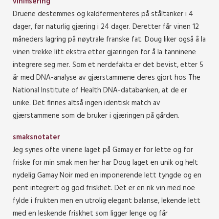
vinifisering
Druene destemmes og kaldfermenteres på ståltanker i 4
dager, før naturlig gjæring i 24 dager. Deretter får vinen 12
måneders lagring på nøytrale franske fat. Doug liker også å la
vinen trekke litt ekstra etter gjæringen for å la tanninene
integrere seg mer. Som et nerdefakta er det bevist, etter 5
år med DNA-analyse av gjærstammene deres gjort hos The
National Institute of Health DNA-databanken, at de er
unike. Det finnes altså ingen identisk match av
gjærstammene som de bruker i gjæringen på gården.
smaksnotater
Jeg synes ofte vinene laget på Gamay er for lette og for
friske for min smak men her har Doug laget en unik og helt
nydelig Gamay Noir med en imponerende lett tyngde og en
pent integrert og god friskhet. Det er en rik vin med noe
fylde i frukten men en utrolig elegant balanse, lekende lett
med en leskende friskhet som ligger lenge og får