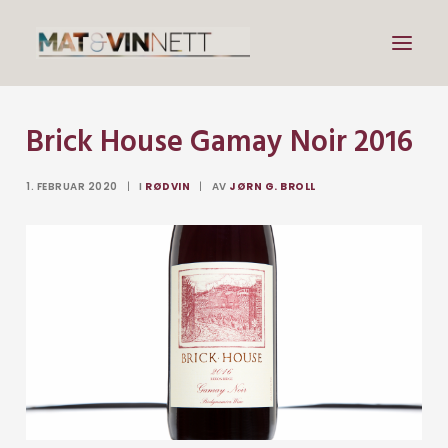
Brick House Gamay Noir 2016
Mat
Drikke
1. FEBRUAR 2020
|
I
RØDVIN
|
AV
JØRN G. BROLL
Artikler
Lenker
Om vin
Om meg
Search