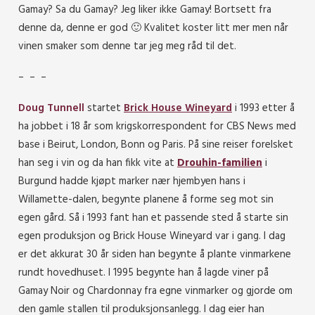
Gamay? Sa du Gamay? Jeg liker ikke Gamay! Bortsett fra
denne da, denne er god 🙂 Kvalitet koster litt mer men når
vinen smaker som denne tar jeg meg råd til det.
– – –
Doug Tunnell
startet
Brick House Wineyard
i 1993 etter å
ha jobbet i 18 år som krigskorrespondent for CBS News med
base i Beirut, London, Bonn og Paris. På sine reiser forelsket
han seg i vin og da han fikk vite at
Drouhin-familien
i
Burgund hadde kjøpt marker nær hjembyen hans i
Willamette-dalen, begynte planene å forme seg mot sin
egen gård. Så i 1993 fant han et passende sted å starte sin
egen produksjon og Brick House Wineyard var i gang. I dag
er det akkurat 30 år siden han begynte å plante vinmarkene
rundt hovedhuset. I 1995 begynte han å lagde viner på
Gamay Noir og Chardonnay fra egne vinmarker og gjorde om
den gamle stallen til produksjonsanlegg. I dag eier han