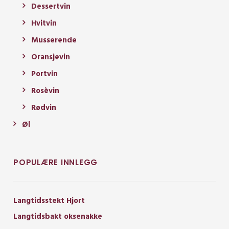
Dessertvin
Hvitvin
Musserende
Oransjevin
Portvin
Rosèvin
Rødvin
Øl
POPULÆRE INNLEGG
Langtidsstekt Hjort
Langtidsbakt oksenakke