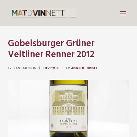
Gobelsburger Grüner
Mat
Veltliner Renner 2012
Drikke
Artikler
17. JANUAR 2015
|
I
HVITVIN
|
AV
JØRN G. BROLL
Lenker
Om vin
Om meg
Search