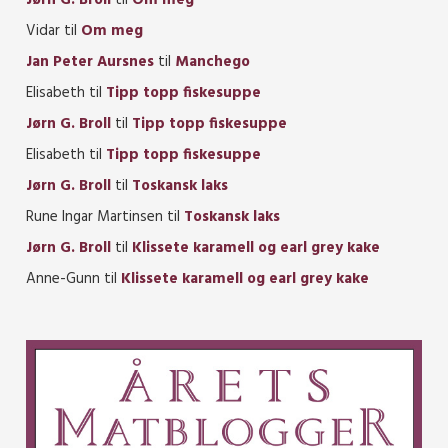
Vidar
til
Om meg
Jan Peter Aursnes
til
Manchego
Elisabeth
til
Tipp topp fiskesuppe
Jørn G. Broll
til
Tipp topp fiskesuppe
Elisabeth
til
Tipp topp fiskesuppe
Jørn G. Broll
til
Toskansk laks
Rune Ingar Martinsen
til
Toskansk laks
Jørn G. Broll
til
Klissete karamell og earl grey kake
Anne-Gunn
til
Klissete karamell og earl grey kake