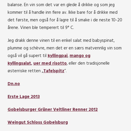
balanse. En vin som det var en glede å drikke og som jeg
kommer til å handle inn flere av. Ikke bare for å drikke med
det første, men også for å lagre til å smake i de neste 10-20
årene. Vinen ble temperert til 9° C.
Jeg drakk denne vinen til en enkel salat med babyspinat,
plumme og schèvre, men det er en særs matvennlig vin som
også vil gå supert til
kyllingpai
,
mango og
kyllingsalat
,
uer med risotto
, eller den tradisjonelle
østerriske retten „
Tafelspitz
“.
Dn.no
Erste Lage 2013
Gobelsburger Grüner Veltliner Renner 2012
Weingut Schloss Gobelsburg