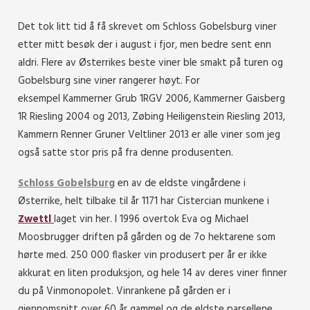
Det tok litt tid å få skrevet om Schloss Gobelsburg viner
etter mitt besøk der i august i fjor, men bedre sent enn
aldri. Flere av Østerrikes beste viner ble smakt på turen og
Gobelsburg sine viner rangerer høyt. For
eksempel Kammerner Grub 1RGV 2006, Kammerner Gaisberg
1R Riesling 2004 og 2013, Zøbing Heiligenstein Riesling 2013,
Kammern Renner Gruner Veltliner 2013 er alle viner som jeg
også satte stor pris på fra denne produsenten.
Schloss Gobelsburg
en av de eldste vingårdene i
Østerrike, helt tilbake til år 1171 har Cistercian munkene i
Zwettl
laget vin her. I 1996 overtok Eva og Michael
Moosbrugger driften på gården og de 7o hektarene som
hørte med. 250 000 flasker vin produsert per år er ikke
akkurat en liten produksjon, og hele 14 av deres viner finner
du på Vinmonopolet. Vinrankene på gården er i
gjennomsnitt over 60 år gammel og de eldste parsellene