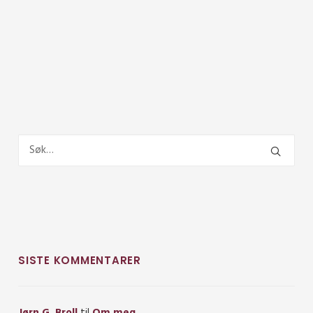
SISTE KOMMENTARER
Jørn G. Broll
til
Om meg