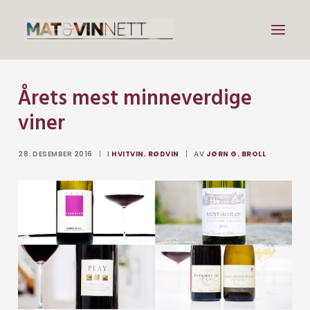
Årets mest minneverdige
Mat
viner
Drikke
Artikler
28. DESEMBER 2016
|
I
HVITVIN
,
RØDVIN
|
AV
JØRN G. BROLL
Lenker
Om vin
Om meg
Search