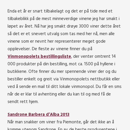
Enda et år er snart tilbakelagt og det er på tide med et
tilbakeblikk på de mest minneverdige vinene jeg har smakt i
løpet av året. Nå har jeg smakt drøye 3000 viner dette året
så det er et snevert utvalg som tas med her nå, men alle
vinene som er nevnt her representerer meget gode
opplevelser. De fleste av vinene finner du på
Vinmonopolets bestillingsliste
, der venter omtrent 14
000 produkter på din bestilling, mot ca. 1500 på hyllene i
butikkene. Ofte finner du mer spennende viner der og du
bestiller enkelt og greit via Vinmonopolets nettbutikk eller
ved å sende en mail til ditt lokale vinmonopol. Du får en sms
når de er klar til avhenting eller du kan til og med få de
sendt rett hjem.
Sandrone Barbera d’Alba 2013
Når man snakker om viner fra Piemonte, går det ikke an å
komme utenom Sandrone. En av de beste produsentene i