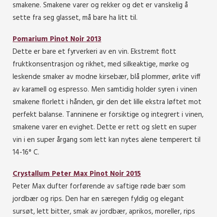
smakene. Smakene varer og rekker og det er vanskelig å
sette fra seg glasset, må bare ha litt til.
Pomarium Pinot Noir 2013
Dette er bare et fyrverkeri av en vin. Ekstremt flott
fruktkonsentrasjon og rikhet, med silkeaktige, mørke og
leskende smaker av modne kirsebær, blå plommer, ørlite viff
av karamell og espresso. Men samtidig holder syren i vinen
smakene florlett i hånden, gir den det lille ekstra løftet mot
perfekt balanse. Tanninene er forsiktige og integrert i vinen,
smakene varer en evighet. Dette er rett og slett en super
vin i en super årgang som lett kan nytes alene temperert til
14-16° C.
Crystallum Peter Max Pinot Noir 2015
Peter Max dufter forførende av saftige røde bær som
jordbær og rips. Den har en særegen fyldig og elegant
sursøt, lett bitter, smak av jordbær, aprikos, moreller, rips