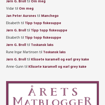
Jørn G. Broll
til
Om meg
Vidar
til
Om meg
Jan Peter Aursnes
til
Manchego
Elisabeth
til
Tipp topp fiskesuppe
Jørn G. Broll
til
Tipp topp fiskesuppe
Elisabeth
til
Tipp topp fiskesuppe
Jørn G. Broll
til
Toskansk laks
Rune Ingar Martinsen
til
Toskansk laks
Jørn G. Broll
til
Klissete karamell og earl grey kake
Anne-Gunn
til
Klissete karamell og earl grey kake