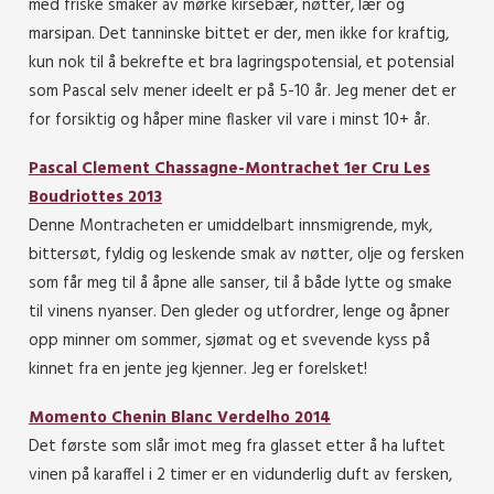
med friske smaker av mørke kirsebær, nøtter, lær og
marsipan. Det tanninske bittet er der, men ikke for kraftig,
kun nok til å bekrefte et bra lagringspotensial, et potensial
som Pascal selv mener ideelt er på 5-10 år. Jeg mener det er
for forsiktig og håper mine flasker vil vare i minst 10+ år.
Pascal Clement Chassagne-Montrachet 1er Cru Les
Boudriottes 2013
Denne Montracheten er umiddelbart innsmigrende, myk,
bittersøt, fyldig og leskende smak av nøtter, olje og fersken
som får meg til å åpne alle sanser, til å både lytte og smake
til vinens nyanser. Den gleder og utfordrer, lenge og åpner
opp minner om sommer, sjømat og et svevende kyss på
kinnet fra en jente jeg kjenner. Jeg er forelsket!
Momento Chenin Blanc Verdelho 2014
Det første som slår imot meg fra glasset etter å ha luftet
vinen på karaffel i 2 timer er en vidunderlig duft av fersken,