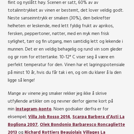
flint og nyslått høy. Scenen er satt, 60% av av
totalinntrykket av vinen er bestemt, det lover veldig godt.
Neste sanseinntrykk er smaken (30%), den bekrefter
helheten: er leskende, med lett fyldig frukt av aprikos,
fersken, peppertoner, nøtter, med en myk men frisk
syrlighet, tørr og fin utgang, men samtidig lett og lekende i
munnen. Det er en veldig behagelig og rund vin som gleder
og gir rom for ettertanke. 10-12° C viser seg å være en
perfekt temperatur for den. Vinen har et lagringspotensiale
på minst 10 år, hvis du får tak i en, og om du klarer å la den
ligge så lenge!
Mange av vinene jeg smaker rekker jeg ikke å skrive
utfyllende artikler om og nevner derfor gjerne kort på
min
instagram-konto
. Noen godsaker derfra er for
eksempel;
Villa Job Rosso 2014
,
Scarpa Barbera d’Asti La
Bogliona 2007
,
Olek Bondonio Barbaresco Roncagliette
2013
og
Richard Rottiers Beaujolais Villages La