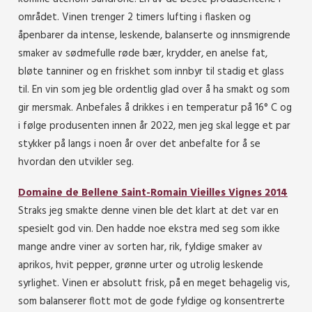
området. Vinen trenger 2 timers lufting i flasken og
åpenbarer da intense, leskende, balanserte og innsmigrende
smaker av sødmefulle røde bær, krydder, en anelse fat,
bløte tanniner og en friskhet som innbyr til stadig et glass
til. En vin som jeg ble ordentlig glad over å ha smakt og som
gir mersmak. Anbefales å drikkes i en temperatur på 16° C og
i følge produsenten innen år 2022, men jeg skal legge et par
stykker på langs i noen år over det anbefalte for å se
hvordan den utvikler seg.
Domaine de Bellene Saint-Romain Vieilles Vignes 2014
Straks jeg smakte denne vinen ble det klart at det var en
spesielt god vin. Den hadde noe ekstra med seg som ikke
mange andre viner av sorten har, rik, fyldige smaker av
aprikos, hvit pepper, grønne urter og utrolig leskende
syrlighet. Vinen er absolutt frisk, på en meget behagelig vis,
som balanserer flott mot de gode fyldige og konsentrerte