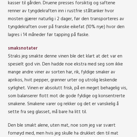
kasser til gården. Druene presses forsiktig og saftene
renner av tyngdekraften inn i rustfrie ståltanker hvor
mosten gjærer naturlig i 2 dager, før den transporteres av
tyngdekraften over på franske eikefat (10% nye) hvor den
lagres i 14 måneder før tapping på flaske.
smaksnotater
Straks jeg smakte denne vinen ble det klart at det var en
spesielt god vin. Den hadde noe ekstra med seg som ikke
mange andre viner av sorten har, rik, fyldige smaker av
aprikos, hvit pepper, grønner urter og utrolig leskende
syrlighet. Vinen er absolutt frisk, på en meget behagelig vis,
som balanserer flott mot de gode fyldige og konsentrerte
smakene. Smakene varer og rekker og det er vanskelig å
sette fra seg glasset, må bare ha litt til.
Den ble smakt alene, uten mat, noe som jeg var svært
fornøyd med, men hvis jeg skulle ha drukket den til mat