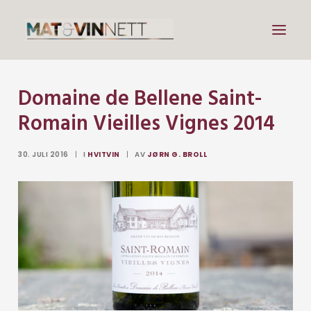
Domaine de Bellene Saint-
Mat
Romain Vieilles Vignes 2014
Drikke
Artikler
30. JULI 2016
|
I
HVITVIN
|
AV
JØRN G. BROLL
Lenker
Om vin
Om meg
Search