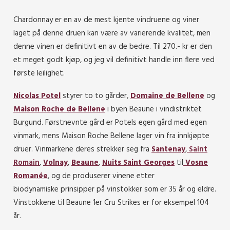
Chardonnay er en av de mest kjente vindruene og viner
laget på denne druen kan være av varierende kvalitet, men
denne vinen er definitivt en av de bedre. Til 270.- kr er den
et meget godt kjøp, og jeg vil definitivt handle inn flere ved
første leilighet.
Nicolas Potel
styrer to to gårder,
Domaine de Bellene
og
Maison Roche de Bellene
i byen Beaune i vindistriktet
Burgund. Førstnevnte gård er Potels egen gård med egen
vinmark, mens Maison Roche Bellene lager vin fra innkjøpte
druer. Vinmarkene deres
strekker seg fra
Santenay
,
Saint
Romain
,
Volnay
,
Beaune
,
Nuits Saint Georges
til
Vosne
Romanée
,
og d
e produserer vinene etter
biodynamiske prinsipper på vinstokker som er 35 år og eldre.
Vinstokkene til Beaune 1er Cru Strikes er for eksempel 104
år.