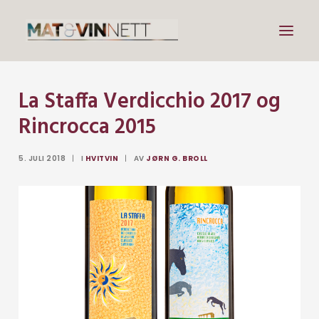
La Staffa Verdicchio 2017 og
Mat
Rincrocca 2015
Drikke
Artikler
5. JULI 2018
|
I
HVITVIN
|
AV
JØRN G. BROLL
Lenker
Om vin
Om meg
Search