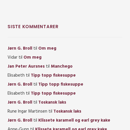
SISTE KOMMENTARER
Jørn G. Broll
til
Om meg
Vidar
til
Om meg
Jan Peter Aursnes
til
Manchego
Elisabeth
til
Tipp topp fiskesuppe
Jørn G. Broll
til
Tipp topp fiskesuppe
Elisabeth
til
Tipp topp fiskesuppe
Jørn G. Broll
til
Toskansk laks
Rune Ingar Martinsen
til
Toskansk laks
Jørn G. Broll
til
Klissete karamell og earl grey kake
Anne-Gunn
til
Klissete karamell og earl grey kake