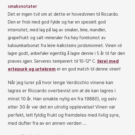
smaksnotater
Det er ingen tvil om at dette er hovedvinen til Riccardo.
Den er frisk med god fylde og har en spesielt god
intensitet, med lag på lag av smaker, lime, mandler,
grapefrukt og salt-mineraler fra høy forekomst av
kalsiumkarbonat fra leire-kalksteins jordsmonnet. Vinen vil
lagre godt, anbefaler egentlig å lagre denne i 5 år til før den
prøves igjen. Serveres temperert til 10-12° C.
Skrei med
ertepurè og urtekrem
er en god match til denne vinen!
Når jeg lurer på hvor lenge Verdicchio vinene kan
lagres er Riccardo overbevist om at de kan lagres i
minst 10 år. Han smakte nylig en fra 1988(!), og selv
etter 30 år var det en utrolig opplevelse! Vinen var
perfekt, lett fyldig frukt og fremdeles med livlig syre,
med dufter fra av en annen verden …