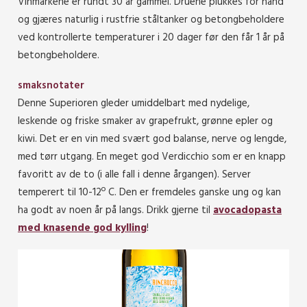
Vinmarkene er rundt 30 år gammel. Druene plukkes for hånd
og gjæres naturlig i rustfrie ståltanker og betongbeholdere
ved kontrollerte temperaturer i 20 dager før den får 1 år på
betongbeholdere.
smaksnotater
Denne Superioren gleder umiddelbart med nydelige,
leskende og friske smaker av grapefrukt, grønne epler og
kiwi. Det er en vin med svært god balanse, nerve og lengde,
med tørr utgang. En meget god Verdicchio som er en knapp
favoritt av de to (i alle fall i denne årgangen). Server
temperert til 10-12º C. Den er fremdeles ganske ung og kan
ha godt av noen år på langs. Drikk gjerne til
avocadopasta
med knasende god kylling
!