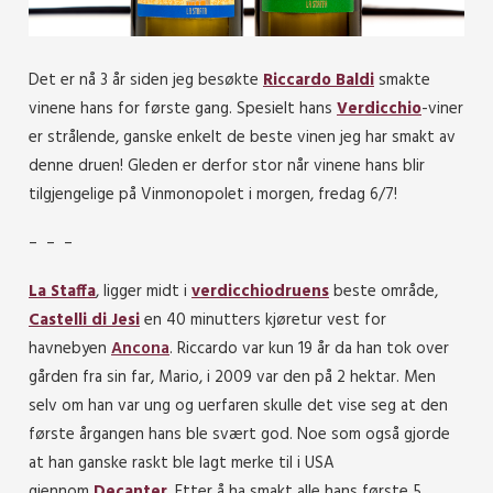
Det er nå 3 år siden jeg besøkte
Riccardo Baldi
smakte
vinene hans for første gang. Spesielt hans
Verdicchio
-viner
er strålende, ganske enkelt de beste vinen jeg har smakt av
denne druen! Gleden er derfor stor når vinene hans blir
tilgjengelige på Vinmonopolet i morgen, fredag 6/7!
– – –
La Staffa
, ligger midt i
verdicchiodruens
beste område,
Castelli di Jesi
en 40 minutters kjøretur vest for
havnebyen
Ancona
. Riccardo var kun 19 år da han tok over
gården fra sin far, Mario, i 2009 var den på 2 hektar. Men
selv om han var ung og uerfaren skulle det vise seg at den
første årgangen hans ble svært god. Noe som også gjorde
at han ganske raskt ble lagt merke til i USA
gjennom
Decanter
. Etter å ha smakt alle hans første 5