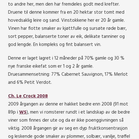
to andre her, men den har fremdeles godt med krefter.
Druene til denne kommer fra en 20 hektar stor tomt med
hovedsaklig leire og sand. Vinstokkene her er 20 år gamle.
Vinen har flotte smaker av kjøttfulle og sursøte røde bær,
sort pepper, balanserte toner av eik, delikate tanniner og
god lengde. En kompleks og fint balansert vin.
Denne er laget lagret i 12 måneder på 70% gamle og 30 %
nye franske eikefat som er 1 og 2 år gamle.
Druesammensetning: 77% Cabernet Sauvignon, 17% Merlot
and 6% Petit Verdot.
Ch. Le Crock 2008
2009 årgangen av denne er hakket bedre enn 2008 (91 mot
89p i
WS
), men vi romsterer rundt i et landskap av de bedre
viner som finnes der ute og da er ikke poenggivningen så
viktig. 2008 årgangen gir av seg en dyp fruktkonsentrasjon
og leskende gode smaker av plommer, solbær, vanilje, trøffel