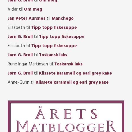
Jørn G. Broll
til
Om meg
Vidar
til
Om meg
Jan Peter Aursnes
til
Manchego
Elisabeth
til
Tipp topp fiskesuppe
Jørn G. Broll
til
Tipp topp fiskesuppe
Elisabeth
til
Tipp topp fiskesuppe
Jørn G. Broll
til
Toskansk laks
Rune Ingar Martinsen
til
Toskansk laks
Jørn G. Broll
til
Klissete karamell og earl grey kake
Anne-Gunn
til
Klissete karamell og earl grey kake