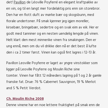
det!
Pavillon
de Léoville Poyferré en elegant kraftpakke av
en vin, og til en langt mer fordelaktig pris enn sin storebror.
Den har en flott duft av mørke bær og skogsbunn, med
florale undertoner. På smak kjenner jeg igjen moreller,
kirsebær, bringebær, sedertre og en svak eim av eik. Her er
godt med tanniner og en nesten uendelig lengde på vinen.
Helt klart den mest minnerike vinen fra smakingen. Den er
ung ennå, men om du vil drikke den nå er det best å lufte
den i ca 2 timer først. Vinen kan også fint lagres i 12-13 år.
Pavillon Leoville Poyferre er laget av yngre vinstokker som
ligger på Leoville Poyferre og Moulin Riche sine
tomter. Vinen har fått 12 måneders lagring på 1 og 2 år gamle
franske fat. Drue: 76 % Cabernet Sauvignon, 19 % Merlot
and 5 % Petit Verdot.
Ch. Moulin Riche 2008
Denne vinene har en noe lettere fruktighet på smak enn de