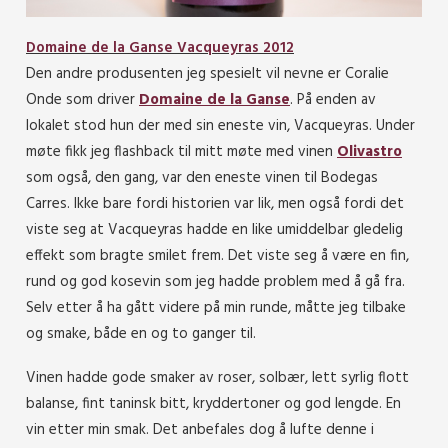
Domaine de la Ganse Vacqueyras 2012
Den andre produsenten jeg spesielt vil nevne er Coralie
Onde som driver
Domaine de la Ganse
. På enden av
lokalet stod hun der med sin eneste vin, Vacqueyras. Under
møte fikk jeg flashback til mitt møte med vinen
Olivastro
som også, den gang, var den eneste vinen til Bodegas
Carres. Ikke bare fordi historien var lik, men også fordi det
viste seg at Vacqueyras hadde en like umiddelbar gledelig
effekt som bragte smilet frem. Det viste seg å være en fin,
rund og god kosevin som jeg hadde problem med å gå fra.
Selv etter å ha gått videre på min runde, måtte jeg tilbake
og smake, både en og to ganger til.
Vinen hadde gode smaker av roser, solbær, lett syrlig flott
balanse, fint taninsk bitt, kryddertoner og god lengde. En
vin etter min smak. Det anbefales dog å lufte denne i