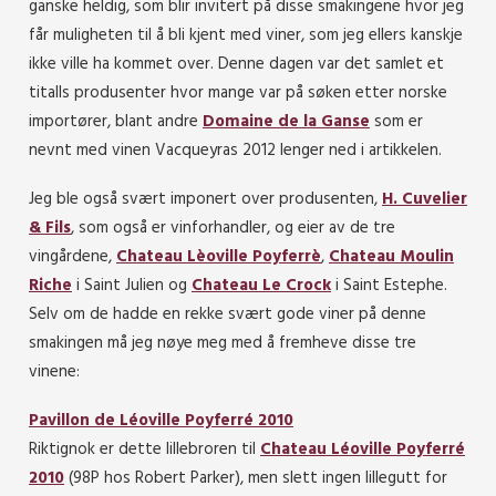
ganske heldig, som blir invitert på disse smakingene hvor jeg
får muligheten til å bli kjent med viner, som jeg ellers kanskje
ikke ville ha kommet over. Denne dagen var det samlet et
titalls produsenter hvor mange var på søken etter norske
importører, blant andre
Domaine de la Ganse
som er
nevnt med vinen Vacqueyras 2012 lenger ned i artikkelen.
Jeg ble også svært imponert over produsenten,
H. Cuvelier
& Fils
,
som også er vinforhandler, og eier av de tre
vingårdene,
Chateau Lèoville Poyferrè
,
Chateau Moulin
Riche
i Saint Julien og
Chateau Le Crock
i Saint Estephe.
Selv om de hadde en rekke svært gode viner på denne
smakingen må jeg nøye meg med å fremheve disse tre
vinene:
Pavillon de Léoville Poyferré 2010
Riktignok er dette lillebroren til
Chateau
Léoville Poyferré
2010
(98P hos Robert Parker), men slett ingen lillegutt for