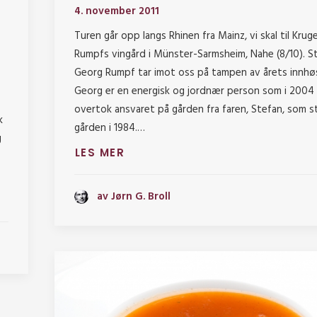
4. november 2011
Turen går opp langs Rhinen fra Mainz, vi skal til Krug
Rumpfs vingård i Münster-Sarmsheim, Nahe (8/10). S
Georg Rumpf tar imot oss på tampen av årets innhø
Georg er en energisk og jordnær person som i 2004
overtok ansvaret på gården fra faren, Stefan, som s
k
gården i 1984.…
g
LES MER
av Jørn G. Broll