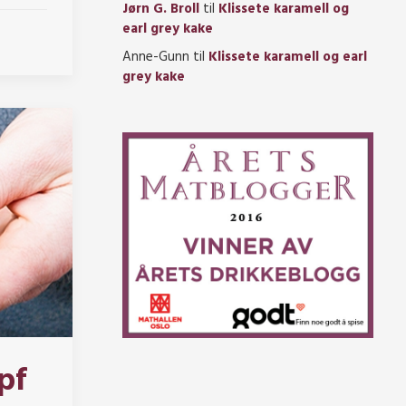
Jørn G. Broll
til
Klissete karamell og
earl grey kake
Anne-Gunn
til
Klissete karamell og earl
grey kake
pf