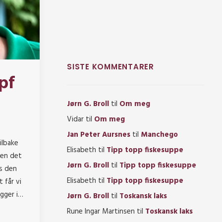
SISTE KOMMENTARER
pf
Jørn G. Broll
til
Om meg
Vidar
til
Om meg
Jan Peter Aursnes
til
Manchego
ilbake
Elisabeth
til
Tipp topp fiskesuppe
men det
Jørn G. Broll
til
Tipp topp fiskesuppe
s den
Elisabeth
til
Tipp topp fiskesuppe
 får vi
igger i…
Jørn G. Broll
til
Toskansk laks
Rune Ingar Martinsen
til
Toskansk laks