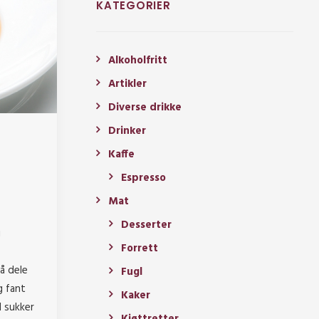
KATEGORIER
Alkoholfritt
Artikler
Diverse drikke
Drinker
Kaffe
Espresso
Mat
Desserter
i
Forrett
å dele
Fugl
g fant
Kaker
l sukker