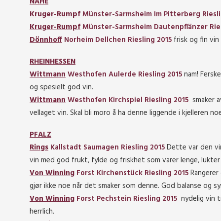
NAHE
Kruger-Rumpf
Münster-Sarmsheim Im Pitterberg Riesli
Kruger-Rumpf
Münster-Sarmsheim Dautenpflänzer Ries
Dönnhoff
Norheim Dellchen Riesling 2015
frisk og fin vi
RHEINHESSEN
Wittmann
Westhofen Aulerde Riesling 2015
nam! Ferske
og spesielt god vin.
Wittmann
Westhofen Kirchspiel Riesling 2015
smaker av 
vellaget vin. Skal bli moro å ha denne liggende i kjelleren noe
PFALZ
Rings
Kallstadt Saumagen Riesling 2015
Dette var den vi
vin med god frukt, fylde og friskhet som varer lenge, lukte
Von Winning
Forst Kirchenstück Riesling 2015
Rangerer 
gjør ikke noe når det smaker som denne. God balanse og syre
Von Winning
Forst Pechstein Riesling 2015
nydelig vin t
herrlich.