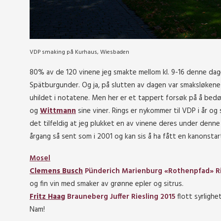
VDP smaking på Kurhaus, Wiesbaden
80% av de 120 vinene jeg smakte mellom kl. 9-16 denne dag
Spätburgunder. Og ja, på slutten av dagen var smaksløkene 
uhildet i notatene. Men her er et tappert forsøk på å be
og
Wittmann
sine viner. Rings er nykommer til VDP i år o
det tilfeldig at jeg plukket en av vinene deres under den
årgang så sent som i 2001 og kan sis å ha fått en kanonsta
Mosel
Clemens Busch
Pünderich Marienburg «Rothenpfad» Ri
og fin vin med smaker av grønne epler og sitrus.
Fritz Haag
Brauneberg Juffer Riesling 2015
flott syrligh
Nam!