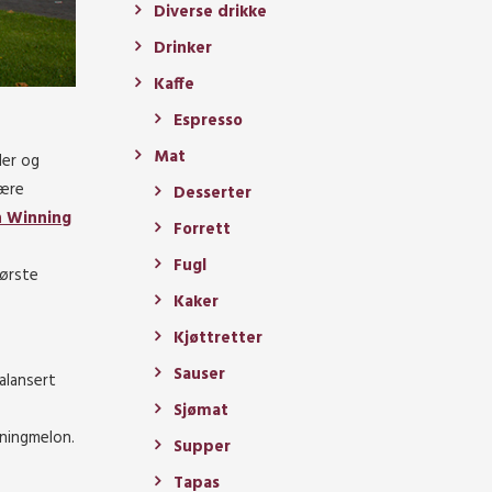
Diverse drikke
Drinker
Kaffe
Espresso
Mat
der og
være
Desserter
 Winning
Forrett
Fugl
første
Kaker
Kjøttretter
Sauser
alansert
Sjømat
nningmelon.
Supper
Tapas