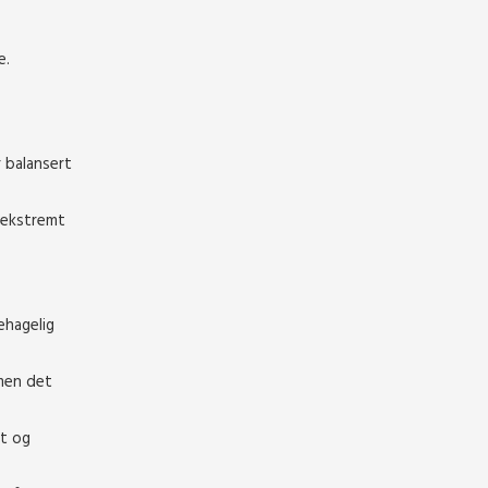
e.
 balansert
, ekstremt
ehagelig
 men det
rt og