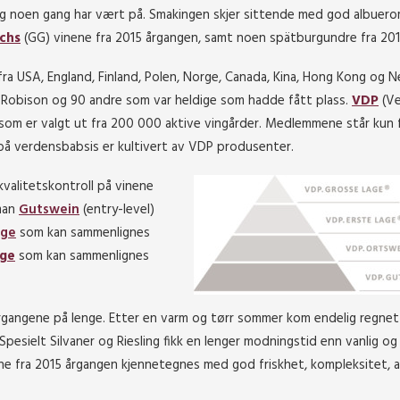
g noen gang har vært på. Smakingen skjer sittende med god albuer
chs
(GG) vinene fra 2015 årgangen, samt noen spätburgundre fra 201
 fra USA, England, Finland, Polen, Norge, Canada, Kina, Hong Kong og 
 Robison og 90 andre som var heldige som hadde fått plass.
VDP
(Ve
som er valgt ut fra 200 000 aktive vingårder. Medlemmene står kun 
 på verdensbabsis er kultivert av VDP produsenter.
kvalitetskontroll på vinene
 man
Gutswein
(entry-level)
age
som kan sammenlignes
age
som kan sammenlignes
rgangene på lenge. Etter en varm og tørr sommer kom endelig regnet 
pesielt Silvaner og Riesling fikk en lenger modningstid enn vanlig og
ene fra 2015 årgangen kjennetegnes med god friskhet, kompleksitet, 