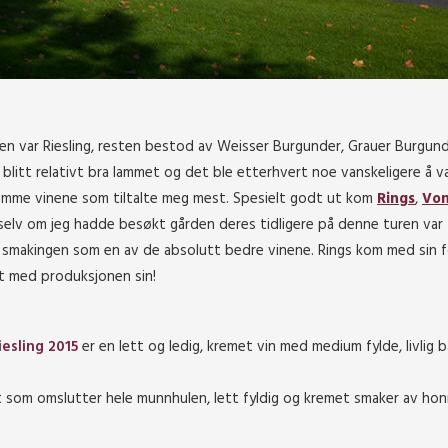
en var Riesling, resten bestod av Weisser Burgunder, Grauer Burgun
blitt relativt bra lammet og det ble etterhvert noe vanskeligere å 
dømme vinene som tiltalte meg mest. Spesielt godt ut kom
Rings
,
Von
g selv om jeg hadde besøkt gården deres tidligere på denne turen var
ne smakingen som en av de absolutt bedre vinene. Rings kom med sin 
rt med produksjonen sin!
esling 2015
er en lett og ledig, kremet vin med medium fylde, livlig b
et som omslutter hele munnhulen, lett fyldig og kremet smaker av ho