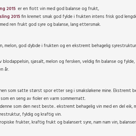
ng 2015
er en flott vin med god balanse og frukt,
ling 2015
fin kremet smak god fylde i frukten intens frisk god lengd
n med ren frukt god syre og balanse, lang ettersmak.
n, melon, god dybde i frukten og en ekstremt behagelig syrestruktur
blodappelsin, sjøsalt, melon og fersken, veldig fin balanse og fylde
n år.
nen som satte størst spor etter seg i smaksløkene mine. Ekstremt b
r som en seng av fioler en varm sommernatt.
denne som den nest beste.. ekstremt behagelig vin med en del eik,
struktur, fyldig og kraftig vin.
ropiske frukter, kraftig frukt og balansert syre, nam nam vin, balanse