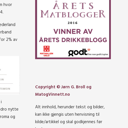
om hvor
4.
Nederland
rband
for 2% av
Copyright © Jørn G. Broll og
MatogVinnett.no
i
Alt innhold, herunder tekst og bilder,
 dro nytte
kan ikke gjengis uten henvisning til
aroma og
kilde/artikkel og skal godkjennes før