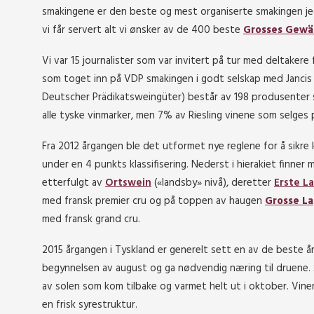
smakingene er den beste og mest organiserte smakingen je
vi får servert alt vi ønsker av de 400 beste
Grosses Gewä
Vi var 15 journalister som var invitert på tur med deltakere
som toget inn på VDP smakingen i godt selskap med Jancis
Deutscher Prädikatsweingüter) består av 198 produsenter 
alle tyske vinmarker, men 7% av Riesling vinene som selges
Fra 2012 årgangen ble det utformet nye reglene for å sikre 
under en 4 punkts klassifisering. Nederst i hierakiet finner
etterfulgt av
Ortswein
(«landsby» nivå), deretter
Erste L
med fransk premier cru og på toppen av haugen
Grosse L
med fransk grand cru.
2015 årgangen i Tyskland er generelt sett en av de beste å
begynnelsen av august og ga nødvendig næring til druene. S
av solen som kom tilbake og varmet helt ut i oktober. Vin
en frisk syrestruktur.