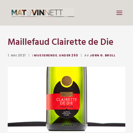
Maillefaud Clairette de Die
Mat
Drikke
1. MAI 2021
|
I
MUSSERENDE
,
UNDER 250
|
AV
JØRN G. BROLL
Artikler
Lenker
Om vin
Om meg
Search