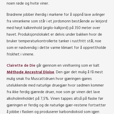
noen røde og hvite viner.
Brødrene jobber iherdig i markene for å oppnå lave avlinger
fra vinrankene som står i et jordsmonn bestående av leirjord
med høyt kalkinnhold (argilo-kalkjord) på 350 meter over
havet. Produksjonslokalet er delvis under bakken hvor de
bruker temperaturkontrollerte tanker i rustfritt stål, noe
som er nødvendig i dette varme klimaet for å opprettholde
friskhet i vinene.
Clairette de Die
går gjennom en vinifisering som er kalt
Méthode Ancestral Dioise
. Den gjør det mulig å få mest
mulig smak fra Muscattdruen hvor gjæringen gjøres
utelukkende med naturlige druegjær hvor sødmen kommer
fra ikke ferdig gjærede druer, noe som gir vinen det lave
alkoholinnholdet på 7,5%. Vinen tappes altså på flaske før
gjæringen er ferdig og de naturlige gjær-restene fortsetter
å jobbe i flasken og produserer karbondioksid som igjen