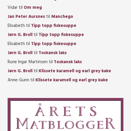
Vidar
til
Om meg
Jan Peter Aursnes
til
Manchego
Elisabeth
til
Tipp topp fiskesuppe
Jørn G. Broll
til
Tipp topp fiskesuppe
Elisabeth
til
Tipp topp fiskesuppe
Jørn G. Broll
til
Toskansk laks
Rune Ingar Martinsen
til
Toskansk laks
Jørn G. Broll
til
Klissete karamell og earl grey kake
Anne-Gunn
til
Klissete karamell og earl grey kake