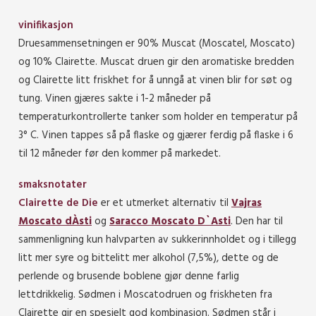
vinifikasjon
Druesammensetningen er 90% Muscat (Moscatel, Moscato)
og 10% Clairette. Muscat druen gir den aromatiske bredden
og Clairette litt friskhet for å unngå at vinen blir for søt og
tung. Vinen gjæres sakte i 1-2 måneder på
temperaturkontrollerte tanker som holder en temperatur på
3° C. Vinen tappes så på flaske og gjærer ferdig på flaske i 6
til 12 måneder før den kommer på markedet.
smaksnotater
Clairette de Die
er et utmerket alternativ til
Vajras
Moscato dÀsti
og
Saracco Moscato D`Asti
. Den har til
sammenligning kun halvparten av sukkerinnholdet og i tillegg
litt mer syre og bittelitt mer alkohol (7,5%), dette og de
perlende og brusende boblene gjør denne farlig
lettdrikkelig. Sødmen i Moscatodruen og friskheten fra
Clairette gir en spesielt god kombinasjon. Sødmen står i