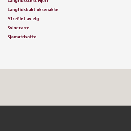
Langtidsstekt Hjort
Langtidsbakt oksenakke
Ytrefilet av elg
Svinecarre
Sjømatrisotto