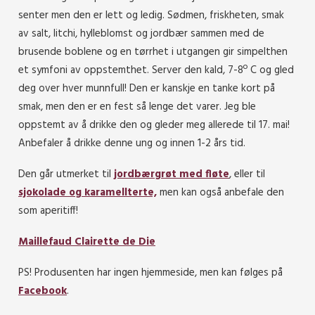
senter men den er lett og ledig. Sødmen, friskheten, smak
av salt, litchi, hylleblomst og jordbær sammen med de
brusende boblene og en tørrhet i utgangen gir simpelthen
et symfoni av oppstemthet. Server den kald, 7-8º C og gled
deg over hver munnfull! Den er kanskje en tanke kort på
smak, men den er en fest så lenge det varer. Jeg ble
oppstemt av å drikke den og gleder meg allerede til 17. mai!
Anbefaler å drikke denne ung og innen 1-2 års tid.
Den går utmerket til
jordbærgrøt med fløte
, eller til
sjokolade og karamellterte,
men kan også anbefale den
som aperitiff!
Maillefaud Clairette de Die
PS! Produsenten har ingen hjemmeside, men kan følges på
Facebook
.