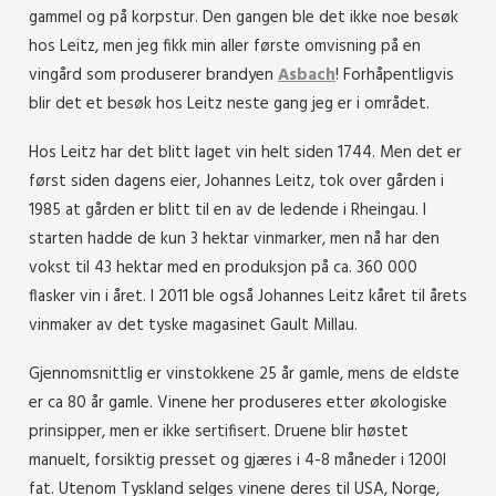
gammel og på korpstur. Den gangen ble det ikke noe besøk
hos Leitz, men jeg fikk min aller første omvisning på en
vingård som produserer brandyen
Asbach
! Forhåpentligvis
blir det et besøk hos Leitz neste gang jeg er i området.
Hos Leitz har det blitt laget vin helt siden 1744. Men det er
først siden dagens eier, Johannes Leitz, tok over gården i
1985 at gården er blitt til en av de ledende i Rheingau. I
starten hadde de kun 3 hektar vinmarker, men nå har den
vokst til 43 hektar med en produksjon på ca. 360 000
flasker vin i året. I 2011 ble også Johannes Leitz kåret til årets
vinmaker av det tyske magasinet Gault Millau.
Gjennomsnittlig er vinstokkene 25 år gamle, mens de eldste
er ca 80 år gamle. Vinene her produseres etter økologiske
prinsipper, men er ikke sertifisert. Druene blir høstet
manuelt, forsiktig presset og gjæres i 4-8 måneder i 1200l
fat. Utenom Tyskland selges vinene deres til USA, Norge,