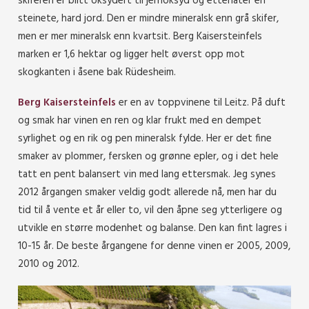
skiferen er blitt oksydert til jernoksyd og etterlater en
steinete, hard jord. Den er mindre mineralsk enn grå skifer,
men er mer mineralsk enn kvartsit. Berg Kaisersteinfels
marken er 1,6 hektar og ligger helt øverst opp mot
skogkanten i åsene bak Rüdesheim.
Berg Kaisersteinfels
er en av toppvinene til Leitz. På duft
og smak har vinen en ren og klar frukt med en dempet
syrlighet og en rik og pen mineralsk fylde. Her er det fine
smaker av plommer, fersken og grønne epler, og i det hele
tatt en pent balansert vin med lang ettersmak. Jeg synes
2012 årgangen smaker veldig godt allerede nå, men har du
tid til å vente et år eller to, vil den åpne seg ytterligere og
utvikle en større modenhet og balanse. Den kan fint lagres i
10-15 år. De beste årgangene for denne vinen er 2005, 2009,
2010 og 2012.