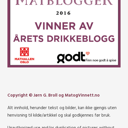
Copyright © Jørn G. Broll og MatogVinnett.no
Alt innhold, herunder tekst og bilder, kan ikke gjengis uten
henvisning til kilde/artikkel og skal godkjennes før bruk.
Unauthorized use and/or duplication of pictures without