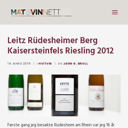
Leitz Rüdesheimer Berg
Mat
Kaisersteinfels Riesling 2012
Drikke
Artikler
14. MARS 2014
|
I
HVITVIN
|
AV
JØRN G. BROLL
Lenker
Om vin
Om meg
Search
Første gang jeg besøkte Rüdesheim am Rhein var jeg 16 år