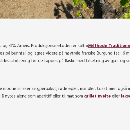
nc og 31% Arneis. Produksjonsmetoden er kalt «
Méthode Traditionne
res på bunnfall og lagres videre på nøytrale franske Burgund fat i 6 
uldestabilisering før de tappes på flaske med tilsetning av gjær og s
ne modne smaker av gjærbakst, røde epler, mandler, toast men også 
 å nytes alene som aperitiff eller til mat som
grillet kveite
eller
laks