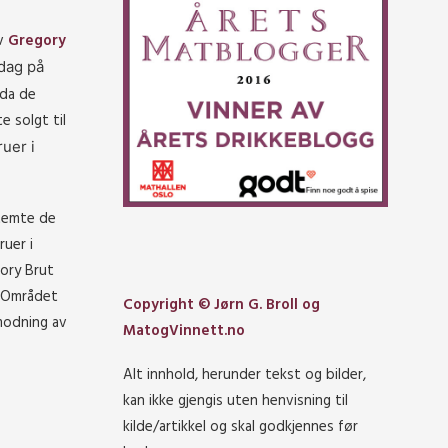
av
Gregory
dag på
 da de
e solgt til
ruer i
stemte de
uer i
gory Brut
. Området
Copyright © Jørn G. Broll og
 modning av
MatogVinnett.no
Alt innhold, herunder tekst og bilder,
kan ikke gjengis uten henvisning til
kilde/artikkel og skal godkjennes før