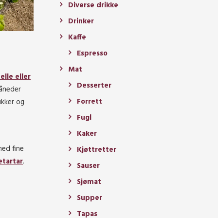
Diverse drikke
Drinker
Kaffe
Espresso
Mat
lle eller
Desserter
måneder
Forrett
ukker og
Fugl
Kaker
med fine
Kjøttretter
etartar
.
Sauser
Sjømat
Supper
Tapas