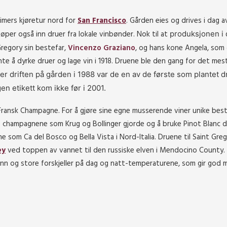
 timers kjøretur nord for
San Francisco
. Gården eies og drives i dag 
per også inn druer fra lokale vinbønder. Nok til at
produksjonen i 
regory sin bestefar,
Vincenzo Graziano
, og hans kone Angela, som
te å dyrke druer og lage vin i 1918. Druene ble den gang for det mest
er driften på gården i 1988 var de en av de første som plantet d
 etikett kom ikke før i 2001.
 Fransk Champagne. For å gjøre sine egne musserende viner unike be
 champagnene som Krug og Bollinger gjorde og å bruke Pinot Blanc dr
som Ca del Bosco og Bella Vista i Nord-Italia. Druene til Saint Gre
ey
ved toppen av vannet til den russiske elven i Mendocino County
onn og store forskjeller på dag og natt-temperaturene, som gir god