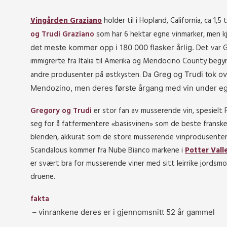
Vingården Graziano
holder til i Hopland, California, ca 1,5
og Trudi Graziano
som har 6 hektar egne vinmarker, men kjø
Det var G
det meste kommer opp i 180 000 flasker årlig.
immigrerte fra Italia til Amerika og Mendocino County begyn
andre produsenter på østkysten. Da
Greg og Trudi tok ov
Mendozino, men deres første årgang med vin under egen
Gregory og Trudi
er stor fan av musserende vin, spesielt
seg for å fatfermentere «basisvinen» som de beste franske
blenden, akkurat som de store musserende vinprodusentene 
Scandalous kommer fra Nube Bianco markene i
Potter Vall
er svært bra for musserende viner med sitt leirrike jordsm
druene.
fakta
– vinrankene deres er i gjennomsnitt 52 år gammel