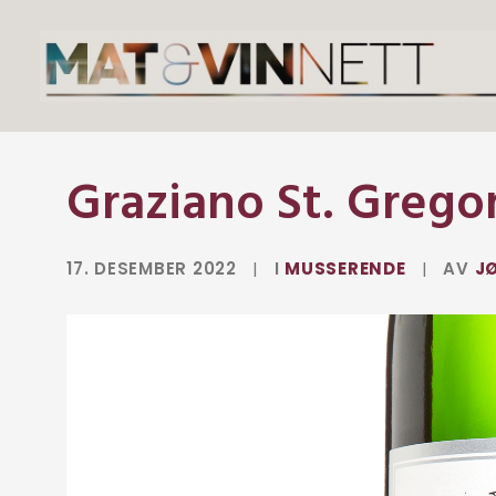
Graziano St. Grego
17. DESEMBER 2022
|
I
MUSSERENDE
|
AV
JØ