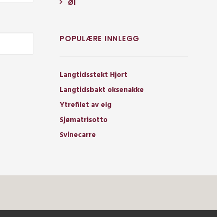
Øl
POPULÆRE INNLEGG
Langtidsstekt Hjort
Langtidsbakt oksenakke
Ytrefilet av elg
Sjømatrisotto
Svinecarre