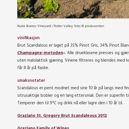
Nube Bianco Vineyard i Potter Valley. foto © produsenten
vinifikasjon
Brut Scandalous er laget på 35% Pinot Gris, 34% Pinot Bla
Champagne-metoden
«. Alle drueklasene presses og gjæ
uten malolaktisk gjæring. Vinene filtreres og blendes med k
får 8 år på flaske.
smaksnotater
Scandalous er pent modnet med sine 10 år på langs med fi
sitrusaktige bobler og en lang ettersmak. Den er superfin til
Temperer den til 9℃ og drikk nå eller lagre den i 10 år til.
Graziano St. Gregory Brut Scandaleous 2012
Graziano Family of Wines