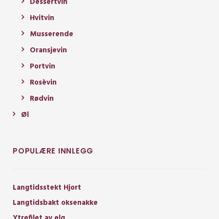
Dessertvin
Hvitvin
Musserende
Oransjevin
Portvin
Rosèvin
Rødvin
Øl
POPULÆRE INNLEGG
Langtidsstekt Hjort
Langtidsbakt oksenakke
Ytrefilet av elg