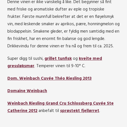
Denne vinen er ikke vanskelig å like. Det begynner så fint
med friske og aromatiske dufter av eple og tropiske
frukter. Første munnfull bekrefter at det er en fløyelsmyk
vin, med leskende smaker av aprikos, pære, honningmelon og
blodappelsin. Smakene gleder, er fyldig men samtidig med en
fin friskhet, har en enormt fin balanse og god lengde.
Drikkevindu for denne vinen er fra nå og frem til ca. 2025.
Super digg til sushi,
grillet tunfisk
og
kveite med
gressløksmør
. Temperer vinen til 9-10° C.
Dom. Weinbach Cuvée Théo Riesling 2013
Domaine Weinbach
Weinbach Riesling Grand Cru Schlossberg Cuvée Ste
Catherine 2012
anbefalt til
sprøstekt fjellørret
.