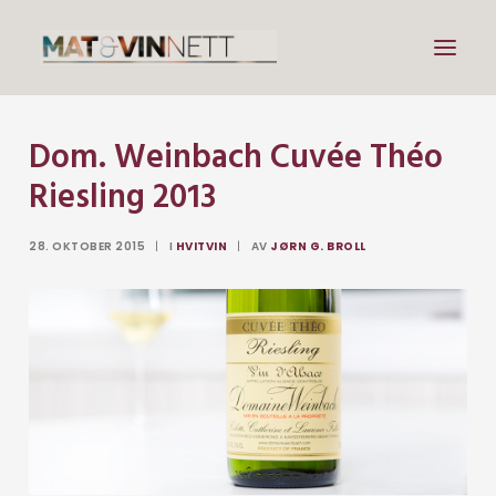
Dom. Weinbach Cuvée Théo
Mat
Riesling 2013
Drikke
Artikler
28. OKTOBER 2015
|
I
HVITVIN
|
AV
JØRN G. BROLL
Lenker
Om vin
Om meg
Search