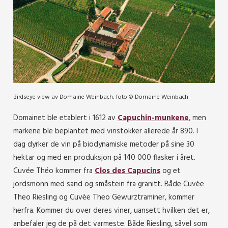
Birdseye view av Domaine Weinbach, foto © Domaine Weinbach
Domainet ble etablert i 1612 av
Capuchin-munkene
, men
markene ble beplantet med vinstokker allerede år 890. I
dag dyrker de vin på biodynamiske metoder på sine 30
hektar og med en produksjon på 140 000 flasker i året.
Cuvée Théo kommer fra
Clos des Capucins
og et
jordsmonn med sand og småstein fra granitt. Både Cuvèe
Theo Riesling og Cuvèe Theo Gewurztraminer, kommer
herfra. Kommer du over deres viner, uansett hvilken det er,
anbefaler jeg de på det varmeste. Både Riesling, såvel som