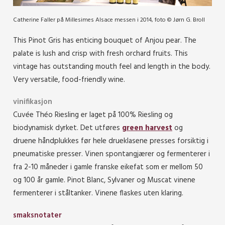
Catherine Faller på Millesimes Alsace messen i 2014, foto © Jørn G. Broll
This Pinot Gris has enticing bouquet of Anjou pear. The
palate is lush and crisp with fresh orchard fruits. This
vintage has outstanding mouth feel and length in the body.
Very versatile, food-friendly wine.
vinifikasjon
Cuvée Théo Riesling er laget på 100% Riesling og
biodynamisk dyrket. Det utføres
green harvest
og
druene håndplukkes før hele drueklasene presses forsiktig i
pneumatiske presser. Vinen spontangjærer og fermenterer i
fra 2-10 måneder i gamle franske eikefat som er mellom 50
og 100 år gamle.
Pinot Blanc, Sylvaner og Muscat vinene
fermenterer i ståltanker. Vinene flaskes uten klaring.
smaksnotater