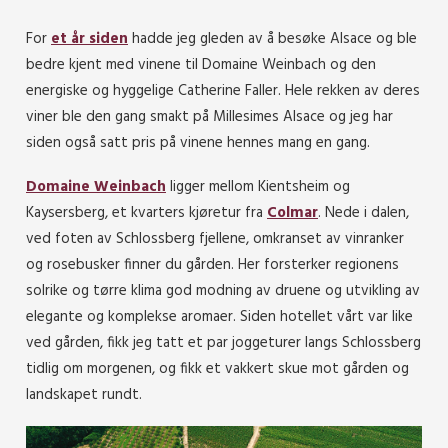
For
et år siden
hadde jeg gleden av å besøke Alsace og ble
bedre kjent med vinene til Domaine Weinbach og den
energiske og hyggelige
Catherine Faller. Hele rekken av deres
viner ble den gang smakt på Millesimes Alsace og jeg har
siden også satt pris på vinene hennes mang en gang.
Domaine Weinbach
ligger mellom Kientsheim og
Kaysersberg, et kvarters kjøretur fra
Colmar
. Nede i dalen,
ved foten av Schlossberg fjellene, omkranset av vinranker
og rosebusker finner du gården. Her forsterker regionens
solrike og tørre klima god modning av druene og utvikling av
elegante og komplekse aromaer. Siden hotellet vårt var like
ved gården, fikk jeg tatt et par joggeturer langs Schlossberg
tidlig om morgenen, og fikk et vakkert skue mot gården og
landskapet rundt.