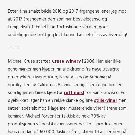
Etter å ha smakt både 2016 og 2017 årgangene lener jeg mot
at 2017 årgangen er den som har best eleganse og
kompleksitet. En lett og forfriskende vin med god
underliggende frukt jeg lett kunne tatt et glass av hver dag!
– – –
Michael Cruse startet
Cruse Winery
i 2006. Han eier ikke
egne marker men kjøper inn alle druene fra nøye utvalgte
druedyrkere i Mendocino, Napa Valley og Sonoma på
nordkysten av California. All vinifisering skjer i egne lokaler
som ligger en times kjøretur
rett nord
for San Francisco. For
øyeblikket lager han en rekke slanke og fine
stille-viner
men
satser spesielt mot å lage mer musserende viner i årene som
kommer. Michael forventer faktisk at hele 70% av
produksjonen vil bestå av musserende. Totalproduksjonen
hans er i dag på 60 000 flasker i året, strengt tatt er den på