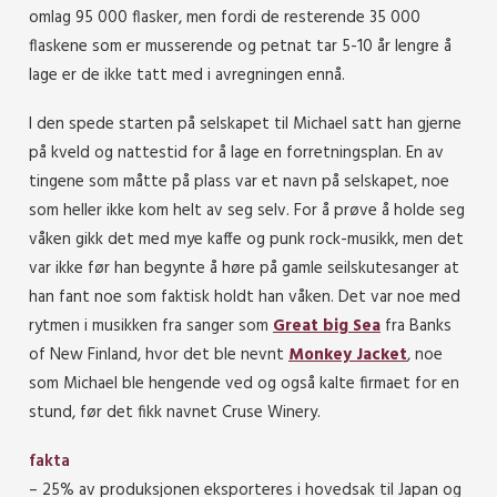
omlag 95 000 flasker, men fordi de resterende 35 000
flaskene som er musserende og petnat tar 5-10 år lengre å
lage er de ikke tatt med i avregningen ennå.
I den spede starten på selskapet til Michael satt han gjerne
på kveld og nattestid for å lage en forretningsplan. En av
tingene som måtte på plass var et navn på selskapet, noe
som heller ikke kom helt av seg selv. For å prøve å holde seg
våken gikk det med mye kaffe og punk rock-musikk, men det
var ikke før han begynte å høre på gamle seilskutesanger at
han fant noe som faktisk holdt han våken. Det var noe med
rytmen i musikken fra sanger som
Great big Sea
fra Banks
of New Finland, hvor det ble nevnt
Monkey Jacket
, noe
som Michael ble hengende ved og også kalte firmaet for en
stund, før det fikk navnet Cruse Winery.
fakta
– 25% av produksjonen eksporteres i hovedsak til Japan og