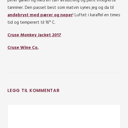
pirrer ganen og med en tørr avslutning og pent integrerte
tanniner. Den passet best som matvin synes jeg og da til
andebryst med pærer og neper
! Luftet i karaffel en times
tid og temperert til 16º C.
Cruse Monkey Jacket 2017
Cruse Wine Co.
LEGG TIL KOMMENTAR