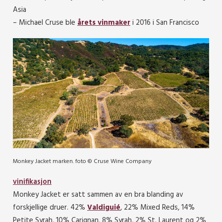
Asia
– Michael Cruse ble
årets vinmaker
i 2016 i San Francisco
Monkey Jacket marken. foto © Cruse Wine Company
vinifikasjon
Monkey Jacket er satt sammen av en bra blanding av
forskjellige druer. 42%
Valdiguié
, 22% Mixed Reds, 14%
Petite Syrah, 10% Carignan, 8% Syrah, 2% St. Laurent og 2%