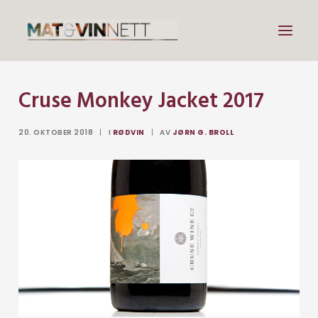
Cruse Monkey Jacket 2017
Mat
Drikke
20. OKTOBER 2018
|
I
RØDVIN
|
AV
JØRN G. BROLL
Artikler
Lenker
Om vin
Om meg
Search