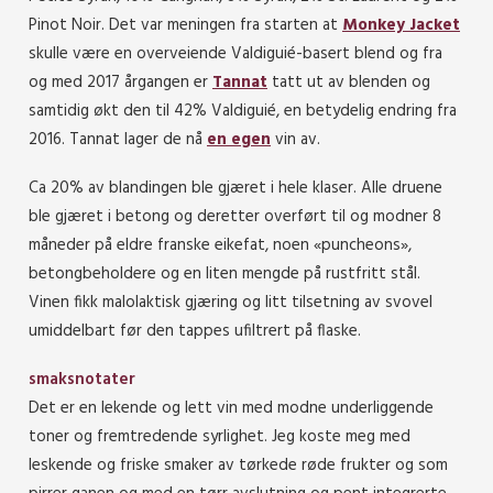
Pinot Noir. Det var meningen fra starten at
Monkey Jacket
skulle være en overveiende Valdiguié-basert blend og fra
og med 2017 årgangen er
Tannat
tatt ut av blenden og
samtidig økt den til 42% Valdiguié, en betydelig endring fra
2016. Tannat lager de nå
en egen
vin av.
Ca 20% av blandingen ble gjæret i hele klaser. Alle druene
ble gjæret i betong og deretter overført til og modner 8
måneder på eldre franske eikefat, noen «puncheons»,
betongbeholdere og en liten mengde på rustfritt stål.
Vinen fikk malolaktisk gjæring og litt tilsetning av svovel
umiddelbart før den tappes ufiltrert på flaske.
smaksnotater
Det er en lekende og lett vin med modne underliggende
toner og fremtredende syrlighet. Jeg koste meg med
leskende og friske smaker av tørkede røde frukter og som