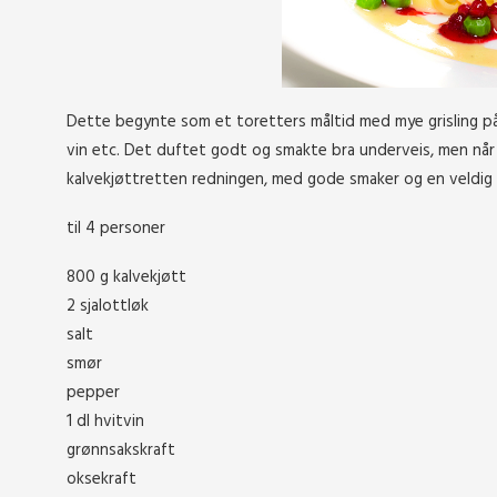
Dette begynte som et toretters måltid med mye grisling på k
vin etc. Det duftet godt og smakte bra underveis, men når d
kalvekjøttretten redningen, med gode smaker og en veldig g
til 4 personer
800 g kalvekjøtt
2 sjalottløk
salt
smør
pepper
1 dl hvitvin
grønnsakskraft
oksekraft