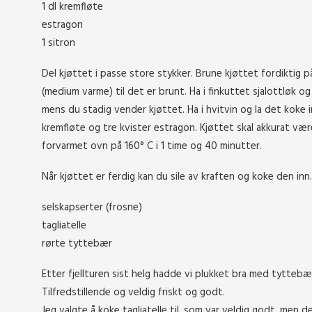
1 dl kremfløte
estragon
1 sitron
Del kjøttet i passe store stykker. Brune kjøttet fordiktig p
(medium varme) til det er brunt. Ha i finkuttet sjalottløk og
mens du stadig vender kjøttet. Ha i hvitvin og la det koke 
kremfløte og tre kvister estragon. Kjøttet skal akkurat vær
forvarmet ovn på 160° C i 1 time og 40 minutter.
Når kjøttet er ferdig kan du sile av kraften og koke den inn.
selskapserter (frosne)
tagliatelle
rørte tyttebær
Etter fjellturen sist helg hadde vi plukket bra med tyttebær
Tilfredstillende og veldig friskt og godt.
Jeg valgte å koke tagliatelle til, som var veldig godt, men 