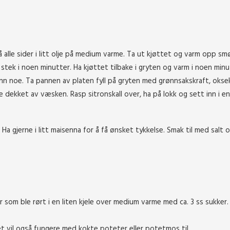
å alle sider i litt olje på medium varme. Ta ut kjøttet og varm opp sm
 stek i noen minutter. Ha kjøttet tilbake i gryten og varm i noen minut
inn noe. Ta pannen av platen fyll på gryten med grønnsakskraft, oksek
e dekket av væsken. Rasp sitronskall over, ha på lokk og sett inn i en
 Ha gjerne i litt maisenna for å få ønsket tykkelse. Smak til med salt 
 som ble rørt i en liten kjele over medium varme med ca. 3 ss sukker.
det vil også fungere med kokte poteter eller potetmos til.