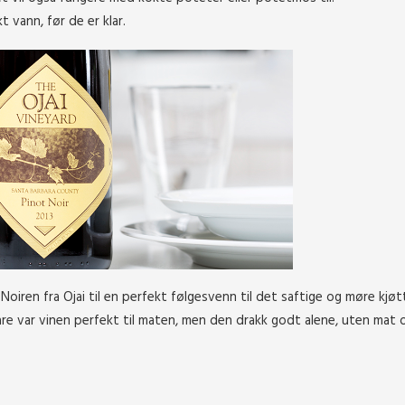
t vann, før de er klar.
Noiren fra Ojai til en perfekt følgesvenn til det saftige og møre kjø
are var vinen perfekt til maten, men den drakk godt alene, uten mat 