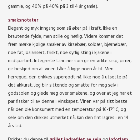
gammle, og 40% på 40% på 3 til 4 år gamle).
smaksnotater
Elegant og myk inngang som så øker på i kraft. Ikke en
brautende fylde, men stille og høflig. Videre kommer det
frem mørke kjølige smaker av kirsebær, solbær, bjørnebær,
noe fat, balansert, friskt, noe syrlig sting i kjakene i
midtpartiet. Integrerte tanniner som gir en ørlite rasp, pirrer,
gir beskjed om at vinen tåler å ligge noen år til. Men
herregud, den drikkes supergodt nå. Ikke noe å utsette på
det akkurat. Jeg blir sittende og smatte for meg selv i
godstolen og glede meg over smakene, og over at jeg har et
par flasker til av denne i vinskapet. Vinen var på sitt beste
når den ble konsumert med en temperatur på 16-17º C, og
selv om den drikkes utmerket nå, kan den fint lagres i en 14
års tid.
Drikker du denne til
grillet indrefilet av svin
og
lofotlam
,