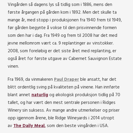
Vingården så dagens lys så tidlig som i 1886, mens den
første årgangen på gården kom i 1892. Men det skulle ta
mange år, med stopp i produksjonen fra 1940 frem til 1949,
før gården begynte å vokse til den prisvinnende formen
som den har i dag. Fra 1949 og frem til 2008 har det med
jevne mellomrom vært ca. 9 replantinger av vinstokker.
2008, som foreløbig er det siste året med replanting, er
også året for første utgave av Cabernet Sauvignon Estate
vinen.
Fra 1969, da vinmakeren
Paul Draper
ble ansatt, har det
blitt ordentlig sving på kvaliteten på vinene. Han innførte
blant annet
naturlig
og økologisk produksjon tidlig på 70
tallet, og har vært den mest sentrale personen i Ridges
Winery sin suksess. Av mange andre utmerkelser og priser
opp igjennom årene, ble Ridge Wineyards i 2014 utropt
av
The Daily Meal
,
som den beste vingården i USA.