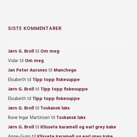
SISTE KOMMENTARER
Jørn G. Broll
til
Om meg
Vidar
til
Om meg
Jan Peter Aursnes
til
Manchego
Elisabeth
til
Tipp topp fiskesuppe
Jørn G. Broll
til
Tipp topp fiskesuppe
Elisabeth
til
Tipp topp fiskesuppe
Jørn G. Broll
til
Toskansk laks
Rune Ingar Martinsen
til
Toskansk laks
Jørn G. Broll
til
Klissete karamell og earl grey kake
Anne-Gunn
til
Klissete karamell og earl grey kake