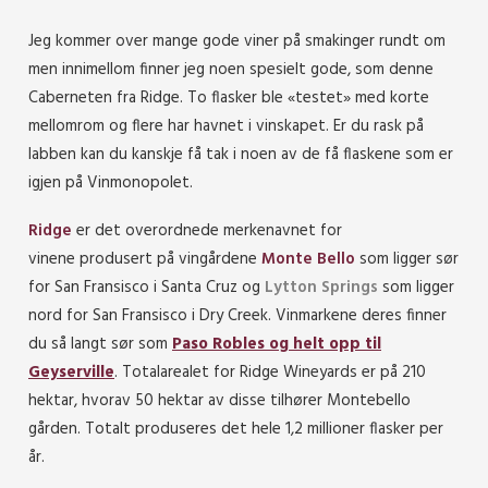
Jeg kommer over mange gode viner på smakinger rundt om
men innimellom finner jeg noen spesielt gode, som denne
Caberneten fra Ridge. To flasker ble «testet» med korte
mellomrom og flere har havnet i vinskapet. Er du rask på
labben kan du kanskje få tak i noen av de få flaskene som er
igjen på Vinmonopolet.
Ridge
er det overordnede merkenavnet for
vinene produsert på vingårdene
Monte Bello
som ligger sør
for San Fransisco i Santa Cruz og
Lytton Springs
som ligger
nord for San Fransisco i Dry Creek. Vinmarkene deres finner
du så langt sør som
Paso Robles og helt opp til
Geyserville
. Totalarealet for Ridge Wineyards er på 210
hektar, hvorav 50 hektar av disse tilhører Montebello
gården. Totalt produseres det hele 1,2 millioner flasker per
år.