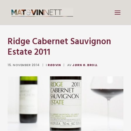
Ridge Cabernet Sauvignon
Mat
Estate 2011
Drikke
Artikler
15. NOVEMBER 2014
|
I
RØDVIN
|
AV
JØRN G. BROLL
Lenker
Om vin
Om meg
Search