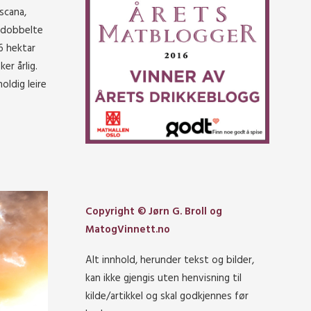
scana,
t dobbelte
6 hektar
r årlig.
ldig leire
Copyright © Jørn G. Broll og
MatogVinnett.no
Alt innhold, herunder tekst og bilder,
kan ikke gjengis uten henvisning til
kilde/artikkel og skal godkjennes før