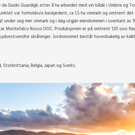
 da Guido Guardigli, etter å ha arbeidet med vin både i Umbria og To
unktet var forholdsvis beskjedent, ca 1,5 ha vinmark og omtrent de
lagt under seg mer vinmark og i dag utgjør eiendommen i overkant av 1
ar Montefalco Rosso DOC. Produksjonen er på omtrent 120 ooo flaske
sydvestvendte skråninger. Jordsmonnet består hovedsakelig av kalkho
 Storbrittania, Belgia, Japan og Sveits.