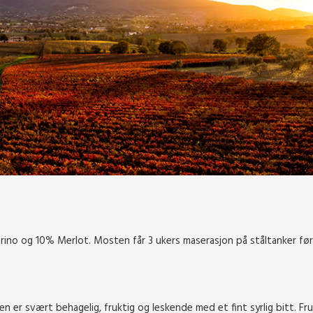
rino og 10% Merlot. Mosten får 3 ukers maserasjon på ståltanker før
n er svært behagelig, fruktig og leskende med et fint syrlig bitt. Fr