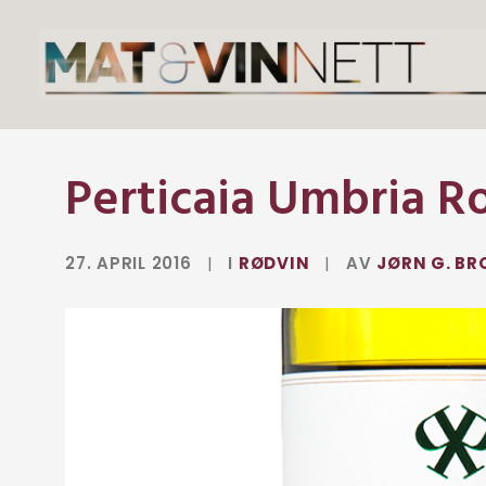
Perticaia Umbria R
27. APRIL 2016
|
I
RØDVIN
|
AV
JØRN G. BR