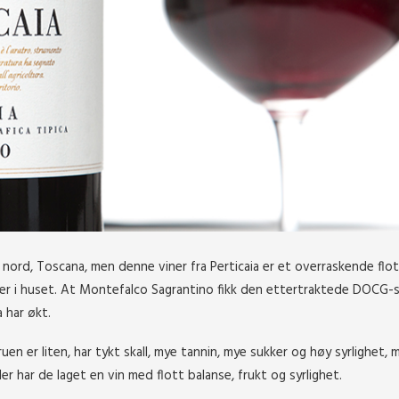
 i nord, Toscana, men denne viner fra Perticaia er et overraskende flo
her i huset. At Montefalco Sagrantino fikk den ettertraktede DOCG-s
a har økt.
uen er liten, har tykt skall, mye tannin, mye sukker og høy syrlighet, 
r har de laget en vin med flott balanse, frukt og syrlighet.