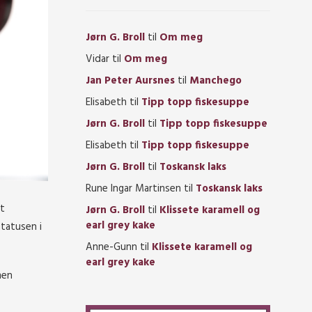
Jørn G. Broll
til
Om meg
Vidar
til
Om meg
Jan Peter Aursnes
til
Manchego
Elisabeth
til
Tipp topp fiskesuppe
Jørn G. Broll
til
Tipp topp fiskesuppe
Elisabeth
til
Tipp topp fiskesuppe
Jørn G. Broll
til
Toskansk laks
Rune Ingar Martinsen
til
Toskansk laks
tt
Jørn G. Broll
til
Klissete karamell og
earl grey kake
tatusen i
Anne-Gunn
til
Klissete karamell og
earl grey kake
men