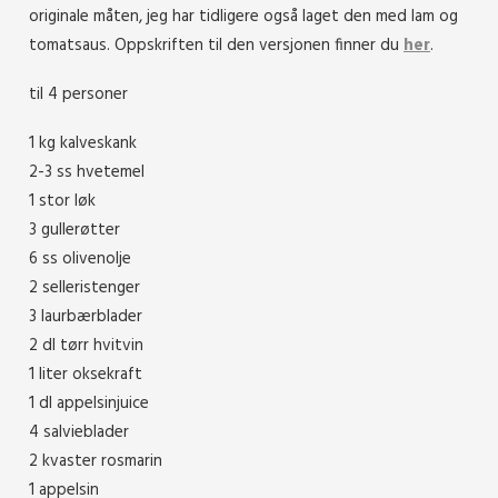
originale måten, jeg har tidligere også laget den med lam og
tomatsaus. Oppskriften til den versjonen finner du
her
.
til 4 personer
1 kg kalveskank
2-3 ss hvetemel
1 stor løk
3 gullerøtter
6 ss olivenolje
2 selleristenger
3 laurbærblader
2 dl tørr hvitvin
1 liter oksekraft
1 dl appelsinjuice
4 salvieblader
2 kvaster rosmarin
1 appelsin