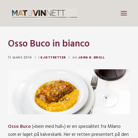
Osso Buco in bianco
Mat
Drikke
11. MARS 2014
|
I
KJØTTRETTER
|
AV
JØRN G. BROLL
Artikler
Lenker
Om vin
Om meg
Search
Osso Buco
(«bein med hull») er en spesialitet fra Milano
som er laget på kalveskank. Her er retten presentert på den