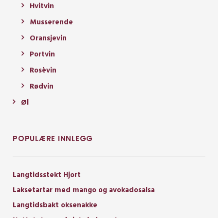
Hvitvin
Musserende
Oransjevin
Portvin
Rosèvin
Rødvin
Øl
POPULÆRE INNLEGG
Langtidsstekt Hjort
Laksetartar med mango og avokadosalsa
Langtidsbakt oksenakke