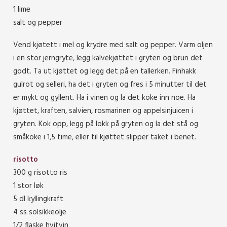
1 lime
salt og pepper
Vend kjøtett i mel og krydre med salt og pepper. Varm oljen
i en stor jerngryte, legg kalvekjøttet i gryten og brun det
godt. Ta ut kjøttet og legg det på en tallerken. Finhakk
gulrot og selleri, ha det i gryten og fres i 5 minutter til det
er mykt og gyllent. Ha i vinen og la det koke inn noe. Ha
kjøttet, kraften, salvien, rosmarinen og appelsinjuicen i
gryten. Kok opp, legg på lokk på gryten og la det stå og
småkoke i 1,5 time, eller til kjøttet slipper taket i benet.
risotto
300 g risotto ris
1 stor løk
5 dl kyllingkraft
4 ss solsikkeolje
1/2 flaske hvitvin