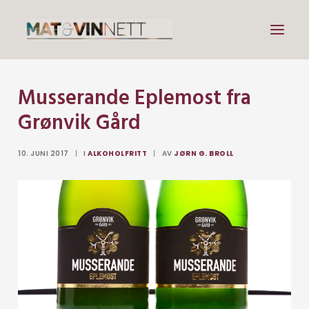
Musserande Eplemost fra
Mat
Grønvik Gård
Drikke
Artikler
10. JUNI 2017
|
I
ALKOHOLFRITT
|
AV
JØRN G. BROLL
Lenker
Om vin
Om meg
Search