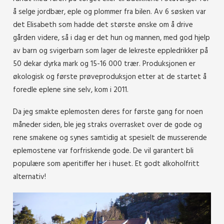
å selge jordbær, eple og plommer fra bilen. Av 6 søsken var
det Elisabeth som hadde det største ønske om å drive
gården videre, så i dag er det hun og mannen, med god hjelp
av barn og svigerbarn som lager de lekreste eppledrikker på
50 dekar dyrka mark og 15-16 000 trær. Produksjonen er
økologisk og første prøveproduksjon etter at de startet å
foredle eplene sine selv, kom i 2011.
Da jeg smakte eplemosten deres for første gang for noen
måneder siden, ble jeg straks overrasket over de gode og
rene smakene og synes samtidig at spesielt de musserende
eplemostene var forfriskende gode. De vil garantert bli
populære som aperitiffer her i huset. Et godt alkoholfritt
alternativ!