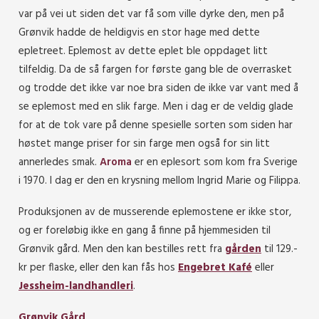
var på vei ut siden det var få som ville dyrke den, men på
Grønvik hadde de heldigvis en stor hage med dette
epletreet. Eplemost av dette eplet ble oppdaget litt
tilfeldig. Da de så fargen for første gang ble de overrasket
og trodde det ikke var noe bra siden de ikke var vant med å
se eplemost med en slik farge. Men i
dag er de veldig glade
for at de tok vare på denne spesielle sorten som siden har
høstet mange priser for sin farge men også for sin litt
annerledes smak.
Aroma
er en eplesort som kom fra Sverige
i 1970. I dag er den en krysning mellom Ingrid Marie og Filippa.
Produksjonen av de musserende eplemostene er ikke stor,
og er foreløbig ikke en gang å finne på hjemmesiden til
Grønvik gård. Men den kan bestilles rett fra
gården
til 129.-
kr per flaske, eller den kan fås hos
Engebret Kafé
eller
Jessheim-landhandleri
.
Grønvik Gård