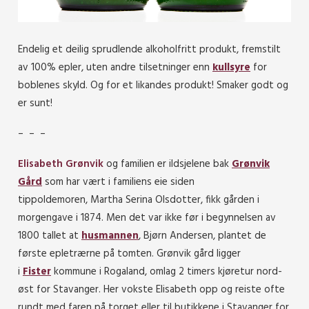
Endelig et deilig sprudlende alkoholfritt produkt, fremstilt
av 100% epler, uten andre tilsetninger enn
kullsyre
for
boblenes skyld. Og for et likandes produkt! Smaker godt og
er sunt!
– – –
Elisabeth Grønvik
og familien er ildsjelene bak
Grønvik
Gård
som har vært i familiens eie siden
tippoldemoren,
Martha Serina Olsdotter,
fikk gården i
morgengave i 1874. Men det var ikke før i begynnelsen av
1800 tallet at
husmannen
, Bjørn Andersen, plantet de
første epletrærne på tomten. Grønvik gård ligger
i
Fister
kommune i Rogaland, omlag 2 timers kjøretur nord-
øst for Stavanger. Her vokste Elisabeth opp og reiste ofte
rundt med faren på torget eller til butikkene i Stavanger for