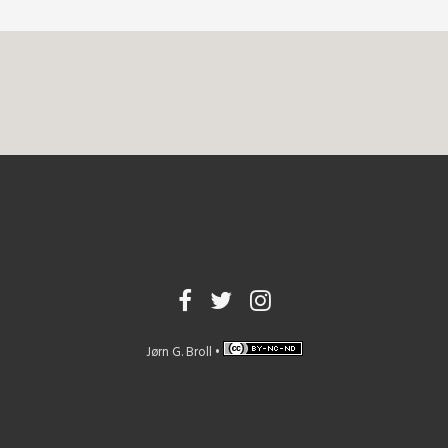
Jørn G. Broll •