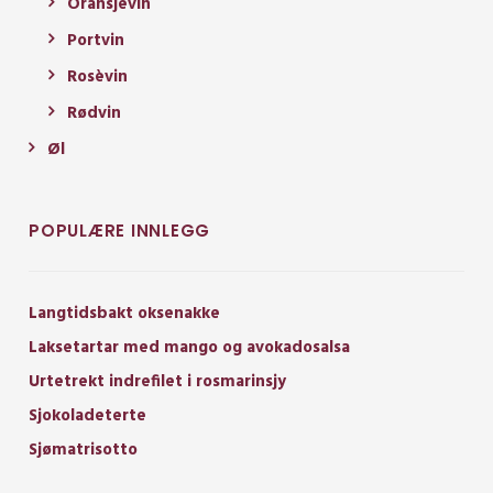
Oransjevin
Portvin
Rosèvin
Rødvin
Øl
POPULÆRE INNLEGG
Langtidsbakt oksenakke
Laksetartar med mango og avokadosalsa
Urtetrekt indrefilet i rosmarinsjy
Sjokoladeterte
Sjømatrisotto