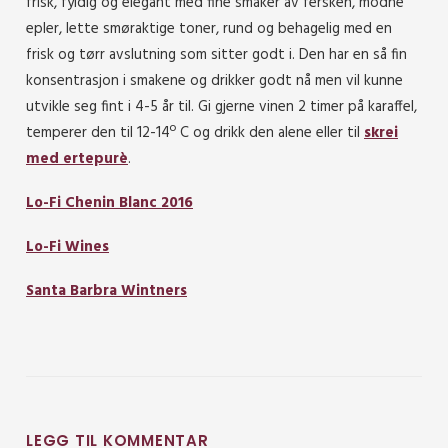
frisk, fyldig og elegant med fine smaker av fersken, modne
epler, lette smøraktige toner, rund og behagelig med en
frisk og tørr avslutning som sitter godt i. Den har en så fin
konsentrasjon i smakene og drikker godt nå men vil kunne
utvikle seg fint i 4-5 år til. Gi gjerne vinen 2 timer på karaffel,
temperer den til 12-14º C og drikk den alene eller til
skrei
med ertepurè
.
Lo-Fi Chenin Blanc 2016
Lo-Fi Wines
Santa Barbra Wintners
LEGG TIL KOMMENTAR