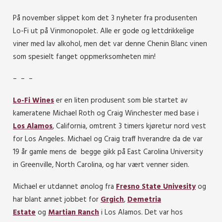
På november slippet kom det 3 nyheter fra produsenten
Lo-Fi ut på Vinmonopolet. Alle er gode og lettdrikkelige
viner med lav alkohol, men det var denne Chenin Blanc vinen
som spesielt fanget oppmerksomheten min!
– – –
Lo-Fi Wines
er en liten produsent som ble startet av
kameratene Michael Roth og Craig Winchester med base i
Los Alamos
, California, omtrent 3 timers kjøretur nord vest
for Los Angeles. Michael og Craig traff hverandre da de var
19 år gamle mens de begge gikk på
East Carolina University
in Greenville, North Carolina, og har vært venner siden.
Michael er utdannet ønolog fra
Fresno State Univesity
og
har blant annet jobbet for
Grgich
,
Demetria
Estate
og
Martian Ranch
i Los Alamos. Det var hos