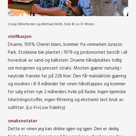
Craig Winchester og Michael Roth, foto © Lo-Fi Wines
vinifikasjon
Druene, 100% Chenin blanc, kommer fra vinmarken Jurassic
Park. Stokkene ble plantet i 1978 og jordsmonnet består i all
hovedsak av sand og kalkstein. Druene håndplukkes tidlig
om morgenen og presset straks. Mosten gjærer naturlig i
nøytrale franske fat på 228 liter. Den får malolaktisk gjæring
og modnes i 8-9 måneder før vinen håndtappes og kommer
for salg etter nye 2 måneders hvile på flaske. Ingen kjemiske
tilsetningsstoffer, ingen filtrering og ekstremt lavt bruk av
sulfitter. (Lo-Fi=Low Fidelity)
smaksnotater
Dette er vinen jeg kan drikke igjen og igjen. Den er deilig