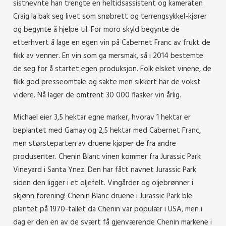
sistnevnte han trengte en heltidsassistent og kameraten
Craig la bak seg livet som snøbrett og terrengsykkel-kjører
og begynte å hjelpe til. For moro skyld begynte de
etterhvert å lage en egen vin på Cabernet Franc av frukt de
fikk av venner. En vin som ga mersmak, så i 2014 bestemte
de seg for å startet egen produksjon. Folk elsket vinene, de
fikk god presseomtale og sakte men sikkert har de vokst
videre. Nå lager de omtrent 30 000 flasker vin årlig.
Michael eier 3,5 hektar egne marker, hvorav 1 hektar er
beplantet med Gamay og 2,5 hektar med Cabernet Franc,
men størsteparten av druene kjøper de fra andre
produsenter. Chenin Blanc vinen kommer fra Jurassic Park
Vineyard i Santa Ynez. Den har fått navnet Jurassic Park
siden den ligger i et oljefelt. Vingårder og oljebrønner i
skjønn forening! Chenin Blanc druene i Jurassic Park ble
plantet på 1970-tallet da Chenin var populær i USA, men i
dag er den en av de svært få gjenværende Chenin markene i