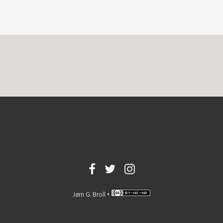
Jørn G. Broll •