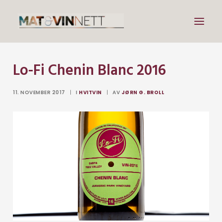
Lo-Fi Chenin Blanc 2016
Mat
Drikke
11. NOVEMBER 2017
|
I
HVITVIN
|
AV
JØRN G. BROLL
Artikler
Lenker
Om vin
Om meg
Search