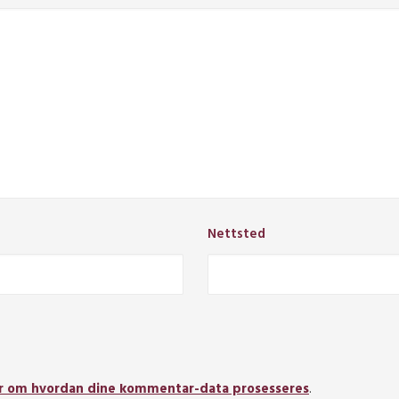
Nettsted
r om hvordan dine kommentar-data prosesseres
.