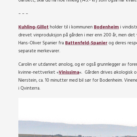
Uansett, skal du ha noe rimelig (145.- kr) som også har kvali
– – –
Kuhling-Gillot
holder til i kommunen
Bodenheim
i vindist
drevet vinproduksjon på gården i mer enn 200 år, men det va
Hans-Oliver Spanier fra
Battenfeld-Spanier
og deres resp
separate merkevarer.
Carolin er utdannet ønolog, og er også grunnlegger av fore
kvinne-nettverket «
Vinissima
«. Gården drives økologisk o
Nierstein, ca. 10 minutter med bil sør for Bodenheim. Vinen
i Qvinterra.