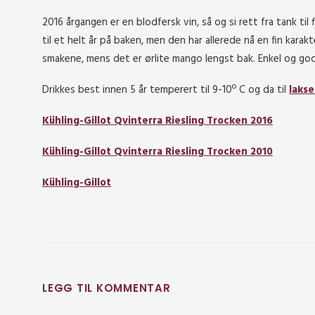
2016 årgangen er en blodfersk vin, så og si rett fra tank til f
til et helt år på baken, men den har allerede nå en fin kara
smakene, mens det er ørlite mango lengst bak. Enkel og god v
Drikkes best innen 5 år temperert til 9-10º C og da til
lakse
Kühling-Gillot Qvinterra Riesling Trocken 2016
Kühling-Gillot Qvinterra Riesling Trocken 2010
Kühling-Gillot
LEGG TIL KOMMENTAR