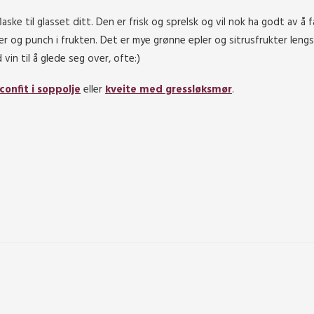
laske til glasset ditt. Den er frisk og sprelsk og vil nok ha godt av å f
kter og punch i frukten. Det er mye grønne epler og sitrusfrukter leng
in til å glede seg over, ofte:)
confit i soppolje
eller
kveite med gressløksmør
.