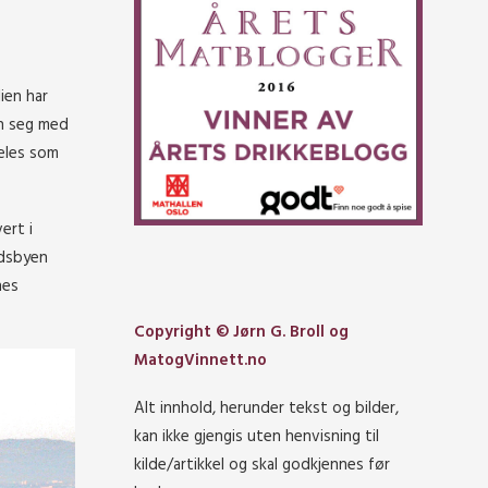
ien har
un seg med
eles som
ert i
ndsbyen
nes
Copyright © Jørn G. Broll og
MatogVinnett.no
Alt innhold, herunder tekst og bilder,
kan ikke gjengis uten henvisning til
kilde/artikkel og skal godkjennes før