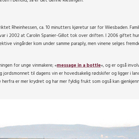
teten i behold, så er det denne Rieslingen.
riktet Rheinhessen, ca. 10 minutters kjøretur sør for Wiesbaden. Famil
r i 2002 at Carolin Spanier-Gillot tok over driften. I 2006 giftet h
ektive vingårder kom under samme paraply, men vinene selges fremd
ningen for unge vinmakere; «
message in a bottle
«, og er også involv
g jordsmonnet til dagens vin er hovedsakelig rødskifer og ligger i la
e herfra er mer krydret og har mer fyldig frukt som også kan gjenkjen