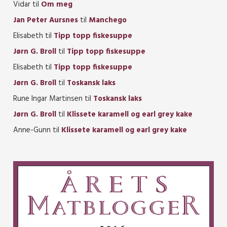
Vidar
til
Om meg
Jan Peter Aursnes
til
Manchego
Elisabeth
til
Tipp topp fiskesuppe
Jørn G. Broll
til
Tipp topp fiskesuppe
Elisabeth
til
Tipp topp fiskesuppe
Jørn G. Broll
til
Toskansk laks
Rune Ingar Martinsen
til
Toskansk laks
Jørn G. Broll
til
Klissete karamell og earl grey kake
Anne-Gunn
til
Klissete karamell og earl grey kake