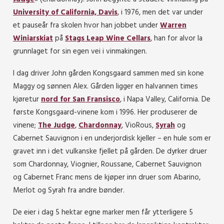
University of California, Davis
, i 1976, men det var under
et pauseår fra skolen hvor han jobbet under
Warren
Winiarskiat
på
Stags Leap Wine Cellars
, han for alvor la
grunnlaget for sin egen vei i vinmakingen.
I dag driver John gården Kongsgaard sammen med sin kone
Maggy og sønnen Alex. Gården ligger en halvannen times
kjøretur
nord for San Fransisco
, i Napa Valley, California. De
første Kongsgaard-vinene kom i 1996. Her produserer de
vinene;
The Judge
,
Chardonnay
, VioRous,
Syrah
og
Cabernet Sauvignon i en underjordisk kjeller – en hule som er
gravet inn i det vulkanske fjellet på gården. De dyrker druer
som
Chardonnay, Viognier, Roussane, Cabernet Sauvignon
og Cabernet Franc mens de kjøper inn druer som Abarino,
Merlot og Syrah fra andre bønder.
De eier i dag 5 hektar egne marker men får ytterligere 5