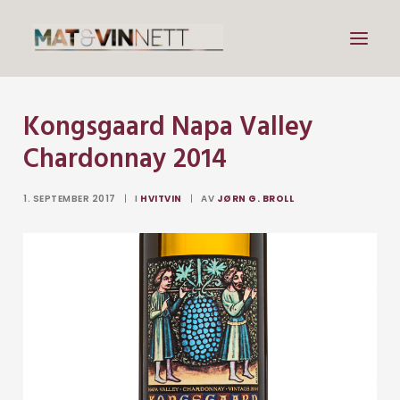
Kongsgaard Napa Valley
Mat
Chardonnay 2014
Drikke
Artikler
1. SEPTEMBER 2017
|
I
HVITVIN
|
AV
JØRN G. BROLL
Lenker
Om vin
Om meg
Search