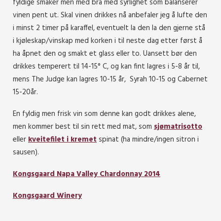
fyldige smaker men med bra med syrlighet som balanserer
vinen pent ut. Skal vinen drikkes nå anbefaler jeg å lufte den
i minst 2 timer på karaffel, eventuelt la den la den gjerne stå
i kjøleskap/vinskap med korken i til neste dag etter først å
ha åpnet den og smakt et glass eller to. Uansett bør den
drikkes temperert til 14-15° C, og kan fint lagres i 5-8 år til,
mens T
he Judge kan lagres 10-15 år, Syrah 10-15 og Cabernet
15-20år.
En fyldig men frisk vin som denne kan godt drikkes alene,
men kommer best til sin rett med mat, som
sjømatrisotto
eller
kveitefilet i kremet
spinat (ha mindre/ingen sitron i
sausen).
Kongsgaard Napa Valley Chardonnay 2014
Kongsgaard Winery