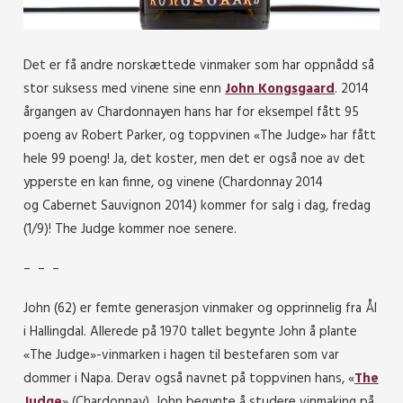
Det er få andre norskættede vinmaker som har oppnådd så
stor suksess med vinene sine enn
John Kongsgaard
. 2014
årgangen av Chardonnayen hans har for eksempel fått 95
poeng av Robert Parker, og toppvinen «The Judge» har fått
hele 99 poeng! Ja, det koster, men det er også noe av det
ypperste en kan finne, og vinene (Chardonnay 2014
og
Cabernet Sauvignon 2014)
kommer for salg i dag, fredag
(1/9)!
The Judge kommer noe senere.
– – –
John (62) er femte generasjon vinmaker og opprinnelig fra Ål
i Hallingdal. Allerede på 1970 tallet begynte John å plante
«The Judge»-vinmarken i hagen til bestefaren som var
dommer i Napa. Derav også navnet på toppvinen hans, «
The
Judge
» (Chardonnay). John begynte å studere vinmaking på