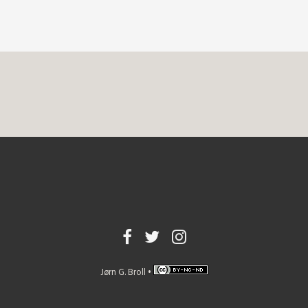
Jørn G. Broll •