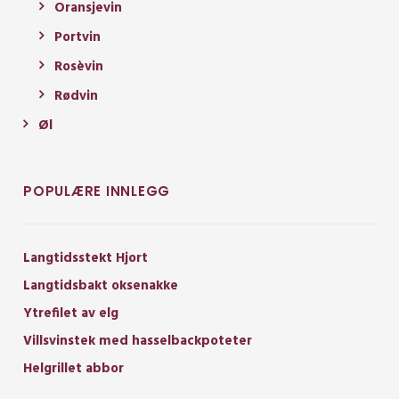
Oransjevin
Portvin
Rosèvin
Rødvin
Øl
POPULÆRE INNLEGG
Langtidsstekt Hjort
Langtidsbakt oksenakke
Ytrefilet av elg
Villsvinstek med hasselbackpoteter
Helgrillet abbor