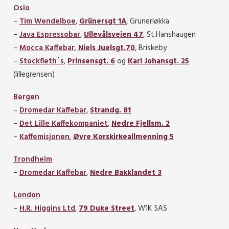
Oslo
–
Tim Wendelboe
,
Grünersgt 1A
, Grünerløkka
–
Java Espressobar
,
Ullevålsveien 47
, St.Hanshaugen
–
Mocca Kaffebar
,
Niels Juelsgt.70
, Briskeby
–
Stockfleth`s
,
Prinsensgt. 6
og
Karl Johansgt. 25
(lillegrensen)
Bergen
–
Dromedar Kaffebar
,
Strandg. 81
–
Det Lille Kaffekompaniet
,
Nedre Fjellsm. 2
–
Kaffemisjonen
,
Øvre Korskirkeallmenning 5
Trondheim
–
Dromedar Kaffebar
,
Nedre Bakklandet 3
London
–
H.R. Higgins Ltd
,
79 Duke Street
, W1K 5AS