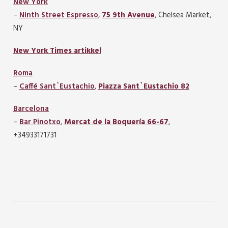
New York
–
Ninth Street Espresso
,
75 9th Avenue
, Chelsea Market,
NY
New York Times artikkel
Roma
–
Caffé Sant`Eustachio
,
Piazza Sant`Eustachio 82
Barcelona
–
Bar Pinotxo
,
Mercat de la Boquería 66-67
,
+34933171731