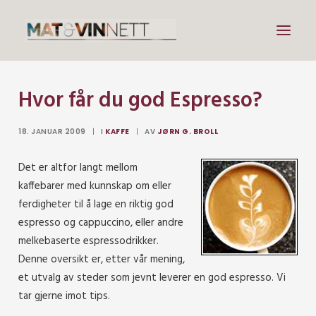
Hvor får du god Espresso?
Mat
Drikke
18. JANUAR 2009
|
I
KAFFE
|
AV
JØRN G. BROLL
Artikler
Det er altfor langt mellom
Lenker
kaffebarer med kunnskap om eller
Om vin
ferdigheter til å lage en riktig god
espresso og cappuccino, eller andre
Om meg
melkebaserte espressodrikker.
Denne oversikt er, etter vår mening,
et utvalg av steder som jevnt leverer en god espresso. Vi
Search
tar gjerne imot tips.