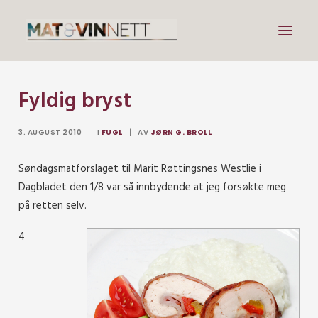
Fyldig bryst
Mat
Drikke
3. AUGUST 2010
|
I
FUGL
|
AV
JØRN G. BROLL
Artikler
Søndagsmatforslaget til Marit Røttingsnes Westlie i
Lenker
Dagbladet den 1/8 var så innbydende at jeg forsøkte meg
Om vin
på retten selv.
Om meg
4
Search