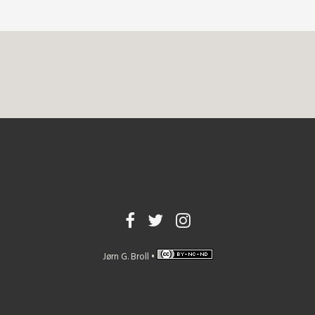
Jørn G. Broll •