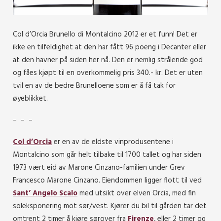
Col d’Orcia Brunello di Montalcino 2012 er et funn! Det er
ikke en tilfeldighet at den har fått 96 poeng i Decanter eller
at den havner på siden her nå. Den er nemlig strålende god
og fåes kjøpt til en overkommelig pris 340.- kr. Det er uten
tvil en av de bedre Brunelloene som er å få tak for
øyeblikket.
– – –
Col d’Orcia
er en av de eldste vinprodusentene i
Montalcino som går helt tilbake til 1700 tallet og har siden
1973 vært eid av Marone Cinzano-familien under Grev
Francesco Marone Cinzano. Eiendommen ligger flott til ved
Sant’ Angelo Scalo
med utsikt over elven Orcia, med fin
soleksponering mot sør/vest. Kjører du bil til gården tar det
omtrent 2 timer å kjøre sørover fra
Firenze
, eller 2 timer og