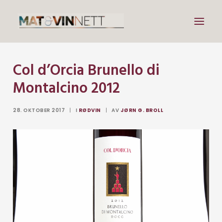
Col d’Orcia Brunello di
Mat
Montalcino 2012
Drikke
Artikler
28. OKTOBER 2017
|
I
RØDVIN
|
AV
JØRN G. BROLL
Lenker
Om vin
Om meg
Search