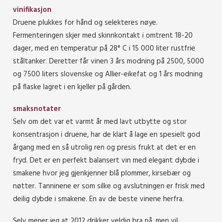
vinifikasjon
Druene plukkes for hånd og selekteres nøye.
Fermenteringen skjer med skinnkontakt i omtrent 18-20
dager, med en temperatur på 28° C i 15 000 liter rustfrie
ståltanker. Deretter får vinen 3 års modning på 2500, 5000
og 7500 liters slovenske og Allier-eikefat og 1 års modning
på flaske lagret i en kjeller på gården.
smaksnotater
Selv om det var et varmt år med lavt utbytte og stor
konsentrasjon i druene, har de klart å lage en spesielt god
årgang med en så utrolig ren og presis frukt at det er en
fryd. Det er en perfekt balansert vin med elegant dybde i
smakene hvor jeg gjenkjenner blå plommer, kirsebær og
nøtter. Tanninene er som silke og avslutningen er frisk med
deilig dybde i smakene. En av de beste vinene herfra.
Selv mener jeg at 2012 drikker veldig bra nå, men vil