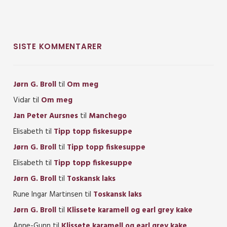
SISTE KOMMENTARER
Jørn G. Broll
til
Om meg
Vidar
til
Om meg
Jan Peter Aursnes
til
Manchego
Elisabeth
til
Tipp topp fiskesuppe
Jørn G. Broll
til
Tipp topp fiskesuppe
Elisabeth
til
Tipp topp fiskesuppe
Jørn G. Broll
til
Toskansk laks
Rune Ingar Martinsen
til
Toskansk laks
Jørn G. Broll
til
Klissete karamell og earl grey kake
Anne-Gunn
til
Klissete karamell og earl grey kake