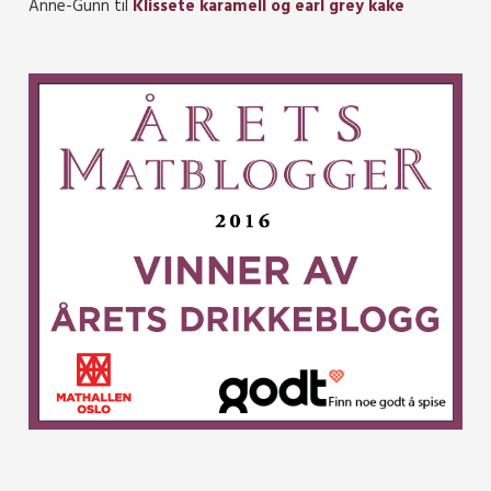
Anne-Gunn
til
Klissete karamell og earl grey kake