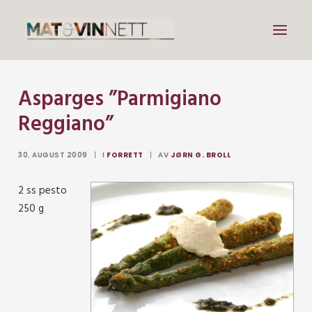
Asparges ”Parmigiano
Mat
Reggiano”
Drikke
Artikler
30. AUGUST 2009
|
I
FORRETT
|
AV
JØRN G. BROLL
Lenker
2 ss pesto
Om vin
250 g
Om meg
Search