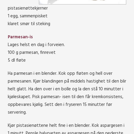
pistasienøttekjerner
1 egg, sammenpisket
klaret smør til steking
Parmesan-is
Lages helst en dag i forveien.
100 g parmesan, finrevet
5 dl fløte
Ha parmesan i en blender. Kok opp fløten og hell over
parmesanen. Kjør blandingen på middels hastighet til den blir
helt glatt. Ha den over i en bolle og la den stå 10 minutter i
kjøleskapet. Pisk parmesan- isen til den får kremkonsistens,
oppbevares kjølig. Sett den i fryseren 15 minutter før
servering.
Kjør pistasienøttene helt fine i en blender. Kok aspargesen i
1 minutt. Pensle halvparten av aspargesen på den nederste