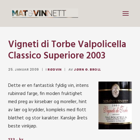
Vigneti di Torbe Valpolicella
Mat
Classico Superiore 2003
Drikke
Artikler
25. JANUAR 2009
|
I
RØDVIN
|
AV
JØRN G. BROLL
Lenker
Dette er en fantastisk fyldig vin,
intens
Om vin
rubinrød farge, fin moden fruktighet
Om meg
med preg av kirsebær og moreller, hint
av lær og krydder, kompleks med flott
bløthet og stor karakter. Kanskje årets
Search
beste vinkjøp.