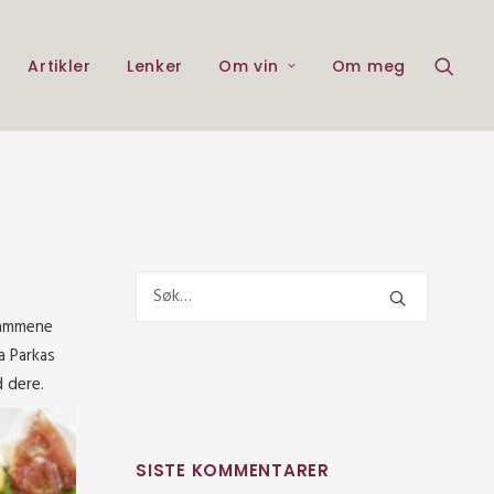
Artikler
Lenker
Om vin
Om meg
grammene
a Parkas
d dere.
SISTE KOMMENTARER