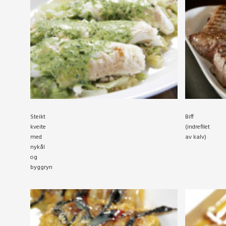
Steikt
Biff
kveite
(indrefilet
med
av kalv)
nykål
og
byggryn