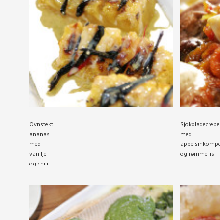
Ovnstekt
Sjokoladecrepe
ananas
med
med
appelsinkompo
vanilje
og rømme-is
og chili