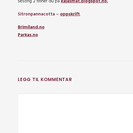
sesong 2 finner du på
kajasmat.blogspot.no.
Sitronpannacotta –
oppskrift
.
Brimiland.no
Parkas.no
LEGG TIL KOMMENTAR