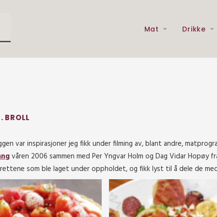
Mat
Drikke
. BROLL
ggen var inspirasjoner jeg fikk under filming av, blant andre, matpro
ang
våren 2006 sammen med Per Yngvar Holm og Dag Vidar Hopøy fr
v rettene som ble laget under oppholdet, og fikk lyst til å dele de me