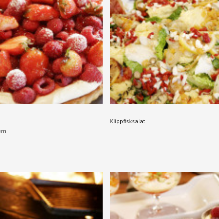
Klippfisksalat
em