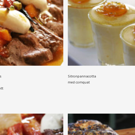
s
Sitronpannacotta
med comquat
tt