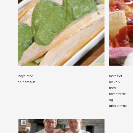
Røye med
Indrefilet
spinatsaus
av kalv
med
tomatterte
og
urterømme