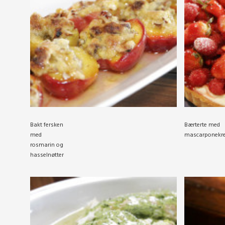
Bakt fersken
Bærterte med
med
mascarponekr
rosmarin og
hasselnøtter