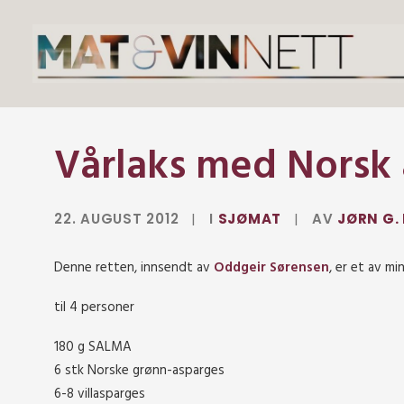
Vårlaks med Norsk
22. AUGUST 2012
|
I
SJØMAT
|
AV
JØRN G.
Denne retten, innsendt av
Oddgeir Sørensen
, er et av mi
til 4 personer
180 g SALMA
6 stk Norske grønn-asparges
6-8 villasparges