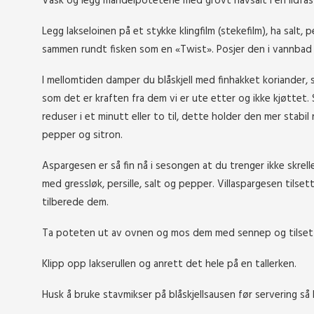
Vask og legg mandelpotetene med grovt havsalt i en ildfas
Legg lakseloinen på et stykke klingfilm (stekefilm), ha salt, 
sammen rundt fisken som en «Twist». Posjer den i vannbad p
I mellomtiden damper du blåskjell med finhakket koriander, s
som det er kraften fra dem vi er ute etter og ikke kjøttet. Si
reduser i et minutt eller to til, dette holder den mer stabil n
pepper og sitron.
Aspargesen er så fin nå i sesongen at du trenger ikke skrel
med gressløk, persille, salt og pepper.
Villaspargesen tilset
tilberede dem.
Ta poteten ut av ovnen og mos dem med sennep og tilsett
Klipp opp lakserullen og anrett det hele på en tallerken.
Husk å bruke stavmikser på blåskjellsausen før servering så 