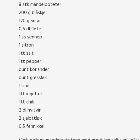
8 stk mandelpoteter
200 g blåskjell
120 g Smør
0,6 dl fløte
1 ss sennep
1 sitron
litt salt
litt pepper
bunt koriander
bunt gressløk
1 lime
litt ingefær
litt chili
2 dl hvitvin
2 sjalottløk
0,5 fennikkel