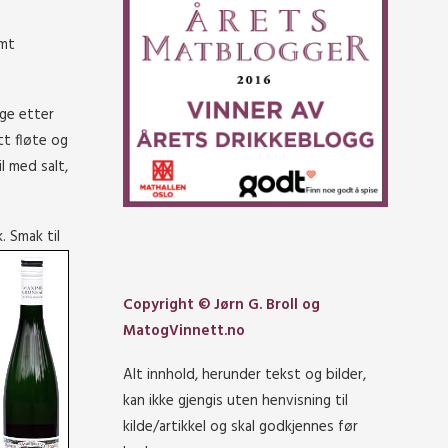
amt
nge etter
tt fløte og
il med salt,
. Smak til
Copyright © Jørn G. Broll og
MatogVinnett.no
Alt innhold, herunder tekst og bilder,
kan ikke gjengis uten henvisning til
kilde/artikkel og skal godkjennes før