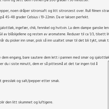
t form og sett dem i ovnen på 200 grader i 30 minutter.
pepper, noen dråper sitronsaft og litt sitronzest over. Rull filmen str
å 45-48 grader Celsius i 19-22min. Da er laksen perfekt.
jalottløk, ingefær, chili, fennikel og hvitvin. La dem dampe ganske le
l av blåskjellene og resten av aromatene. Reduser til ca 1/3, tilsett li
år du pisker inn smør, pisk så inn usaltet smør til det bli tykt, smak t
le dem engang, bare sautere dem lett i pannen med smør og sjalottløk
ter du i siste minutt, dem er så pittesmå at det tar ingen tid å
 gressløk og salt/pepper etter smak.
blir den litt skummet og luftigere.