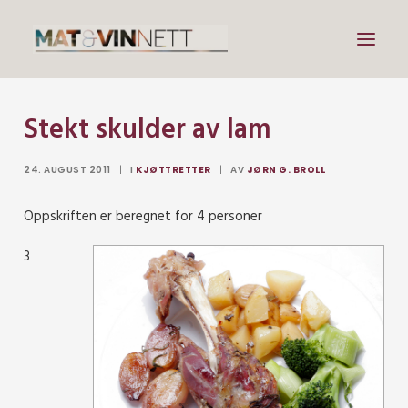
Stekt skulder av lam
Mat
Drikke
24. AUGUST 2011
|
I
KJØTTRETTER
|
AV
JØRN G. BROLL
Artikler
Oppskriften er beregnet for 4 personer
Lenker
3
Om vin
Om meg
Search