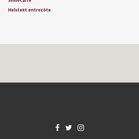
Svinecarre
Helstekt entrecòte