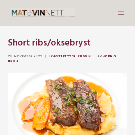
Short ribs/oksebryst
Mat
Drikke
26. NOVEMBER 2022
|
I
KJØTTRETTER
,
RØDVIN
|
AV
JØRN G.
BROLL
Artikler
Lenker
Om vin
Om meg
Search