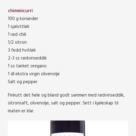
chimmicurri
100 g koriander
1 sjalottløk
1 rød chili
1/2 sitron
3 fedd hvitløk
2-3 ss rødvinseddik
1 ss tørket oregano
1 dl ekstra virgin olivenolje
Salt og pepper
Finkutt det hele og bland godt sammen med rødvinseddik,
sitronsaft, olivenolje, salt og pepper. Sett i kjøleskap til
maten er klar.