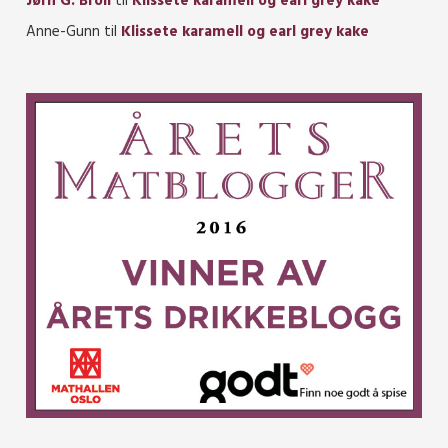
Jørn G. Broll
til
Klissete karamell og earl grey kake
Anne-Gunn
til
Klissete karamell og earl grey kake