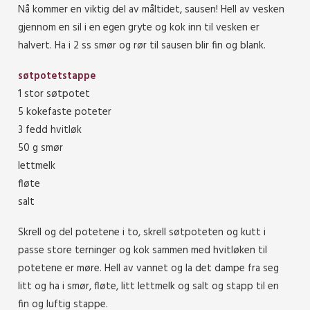
Nå kommer en viktig del av måltidet, sausen! Hell av vesken
gjennom en sil i en egen gryte og kok inn til vesken er
halvert. Ha i 2 ss smør og rør til sausen blir fin og blank.
søtpotetstappe
1 stor søtpotet
5 kokefaste poteter
3 fedd hvitløk
50 g smør
lettmelk
fløte
salt
Skrell og del potetene i to, skrell søtpoteten og kutt i
passe store terninger og kok sammen med hvitløken til
potetene er møre. Hell av vannet og la det dampe fra seg
litt og ha i smør, fløte, litt lettmelk og salt og stapp til en
fin og luftig stappe.