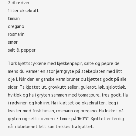
2 dl rødvin
1 liter oksekraft
timian
oregano
rosmarin
smør
salt & pepper
Tørk kjøttstykkene med kjøkkenpapir, salte og pepre de
mens du varmer en stor jerngryte på stekeplaten med litt
olje i. Når den er ganske varm bruner du kjøttet godt på alle
sider. Ta kjøttet ut, grovkutt selleri, gullerot, løk, sjalottløk,
hvitløk og ha i gryten sammen med tomatpure, fres godt. Ha
i rødvinen og kok inn. Ha i kjøttet og oksekraften, legg i
kvister med frisk timian, rosmarin og oregano. Ha lokket på
gryten og sett i ovnen i 3 timer på 160℃. Kjøttet er ferdig
når ribbebenet lett kan trekkes fra kjøttet.