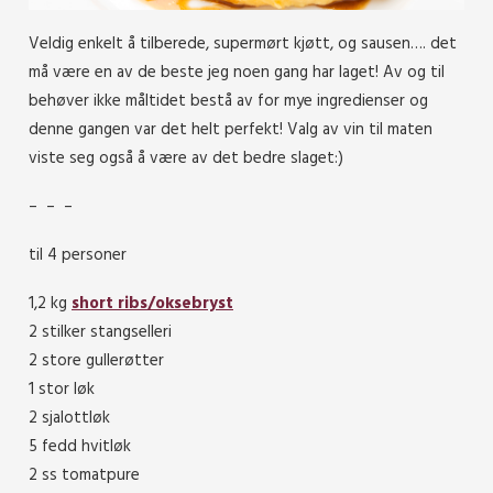
Veldig enkelt å tilberede, supermørt kjøtt, og sausen…. det
må være en av de beste jeg noen gang har laget! Av og til
behøver ikke måltidet bestå av for mye ingredienser og
denne gangen var det helt perfekt! Valg av vin til maten
viste seg også å være av det bedre slaget:)
– – –
til 4 personer
1,2 kg
short ribs/oksebryst
2 stilker stangselleri
2 store gullerøtter
1 stor løk
2 sjalottløk
5 fedd hvitløk
2 ss tomatpure