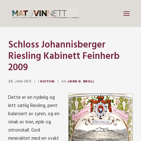
Schloss Johannisberger
Mat
Riesling Kabinett Feinherb
Drikke
2009
Artikler
Lenker
25. JUNI 2011
|
I
HVITVIN
|
AV
JØRN G. BROLL
Om vin
Dette er en nydelig og
Om meg
lett søtlig Riesling, pent
balansert av syren, og en
smak av kiwi, eple og
Search
sitronskall. God
mineralitet med en svakt