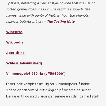
Spatlese, preferring a cleaner style of wine that the use of
rotted grapes doesn’t allow. The result is a superb, late
harvest wine with purity of fruit, without the phenolic
nuances botrytis brings» –
The Tasting Note
Winepros
Wikipedia
Aperitif.no
Schloss Johannisberg
Vinmonopolet 290.-kr (v#5940001)
Er det helt komplett umulig for Vinmonopolet å holde
sidene oppdatert på riktig årgang på vinerne de selger?
Denne er til og med 2 årganger senere enn den de har listet!