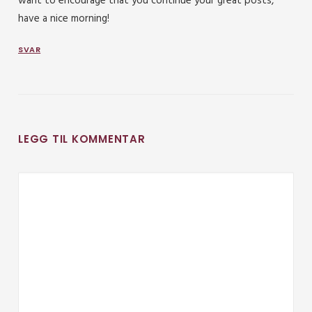
want to encourage that you continue your great posts,
have a nice morning!
SVAR
LEGG TIL KOMMENTAR