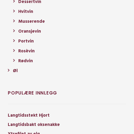
Dessertvin
Hvitvin
Musserende
Oransjevin
Portvin
Rosèvin
Rødvin
Øl
POPULÆRE INNLEGG
Langtidsstekt Hjort
Langtidsbakt oksenakke
Ytrefilet av elg