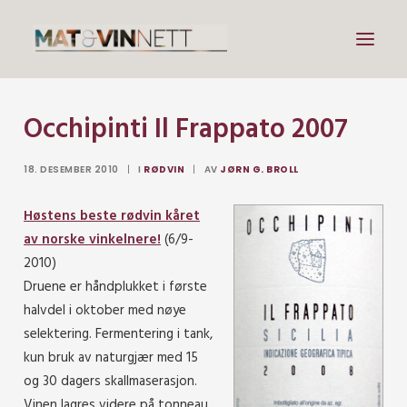
Occhipinti Il Frappato 2007
Mat
Drikke
18. DESEMBER 2010
|
I
RØDVIN
|
AV
JØRN G. BROLL
Artikler
Høstens beste rødvin kåret
Lenker
av norske vinkelnere!
(6/9-
Om vin
2010)
Druene er håndplukket i første
Om meg
halvdel i oktober med nøye
selektering. Fermentering i tank,
kun bruk av naturgjær med 15
Search
og 30 dagers skallmaserasjon.
Vinen lagres videre på tonneau