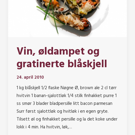
Vin, øldampet og
gratinerte blåskjell
24. april 2010
1 kg blåskjell 1/2 flaske Nøgne Ø, brown ale 2 cl tørr
hvitvin 1 banan-sjalottløk 1/4 stilk finhakket purre 1
ss smør 3 blader bladpersille litt bacon parmesan
Surr først sjalottløk og hvitløk i en egen gryte.
Tilsett øl og finhakket persille og la det koke under
lokk i 4 min. Ha hvitvin, løk,…