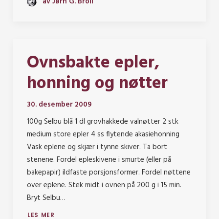
av Jørn G. Broll
Ovnsbakte epler,
honning og nøtter
30. desember 2009
100g Selbu blå 1 dl grovhakkede valnøtter 2 stk
medium store epler 4 ss flytende akasiehonning
Vask eplene og skjær i tynne skiver. Ta bort
stenene. Fordel epleskivene i smurte (eller på
bakepapir) ildfaste porsjonsformer. Fordel nøttene
over eplene. Stek midt i ovnen på 200 g i 15 min.
Bryt Selbu…
LES MER