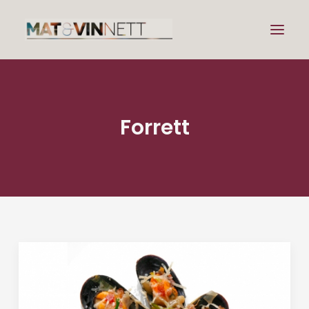
Mat
Forrett
Drikke
Artikler
Lenker
Om vin
Om meg
Search