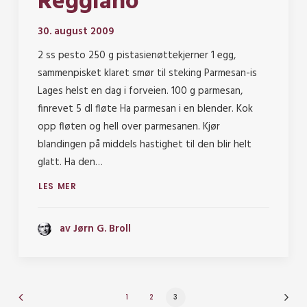
Reggiano”
30. august 2009
2 ss pesto 250 g pistasienøttekjerner 1 egg,
sammenpisket klaret smør til steking Parmesan-is
Lages helst en dag i forveien. 100 g parmesan,
finrevet 5 dl fløte Ha parmesan i en blender. Kok
opp fløten og hell over parmesanen. Kjør
blandingen på middels hastighet til den blir helt
glatt. Ha den…
LES MER
av Jørn G. Broll
1
2
3