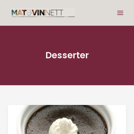
Mat
Desserter
Drikke
Artikler
Lenker
Om vin
Om meg
Search