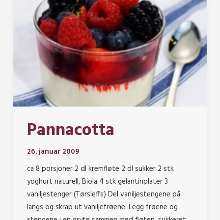
Pannacotta
26. januar 2009
ca 8 porsjoner 2 dl kremfløte 2 dl sukker 2 stk
yoghurt naturell, Biola 4 stk gelantinplater 3
vaniljestenger (Tørsleffs) Del vaniljestengene på
langs og skrap ut vaniljefrøene. Legg frøene og
stengene i en gryte sammen med fløten, sukkeret