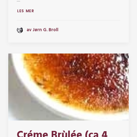
…
LES MER
av Jørn G. Broll
Créme Brùlée (ca 4