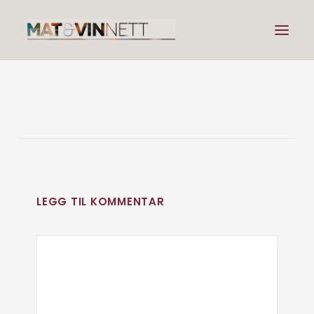
Mat
Drikke
Artikler
Lenker
Om vin
LEGG TIL KOMMENTAR
Om meg
Search