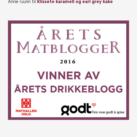
Anne-Gunn
til
Klissete karamell og earl grey kake