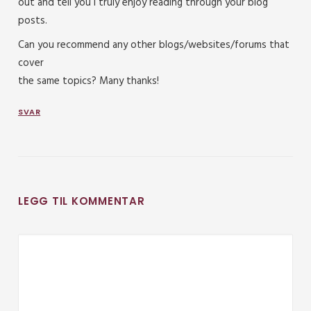
out and tell you I truly enjoy reading through your blog
posts.
Can you recommend any other blogs/websites/forums that
cover
the same topics? Many thanks!
SVAR
LEGG TIL KOMMENTAR