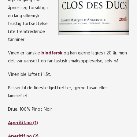
myk inngang som
åpner seg forsiktig i
en lang silkemyk
fruktig fortsettelse.
Lite fremtredende
tanniner.
Vinen er kanskje
blodfersk
og kan gjerne lagres i 20 år, men
det var uansett en fantastisk smaksopplevelse, selv nå.
Vinen ble luftet i 1,5t.
Passer til de fineste kjøttretter, gjerne fasan eller
lammefilet.
Drue: 100% Pinot Noir
Aperitif.no (1)
Aperitif.no (2)