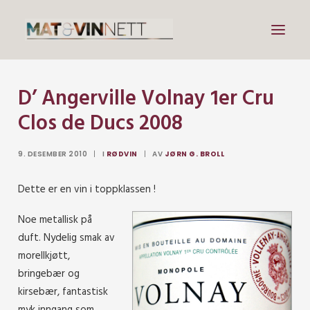
D’ Angerville Volnay 1er Cru
Mat
Clos de Ducs 2008
Drikke
Artikler
9. DESEMBER 2010
|
I
RØDVIN
|
AV
JØRN G. BROLL
Lenker
Dette er en vin i toppklassen !
Om vin
Noe metallisk på
Om meg
duft. Nydelig smak av
morellkjøtt,
Search
bringebær og
kirsebær, fantastisk