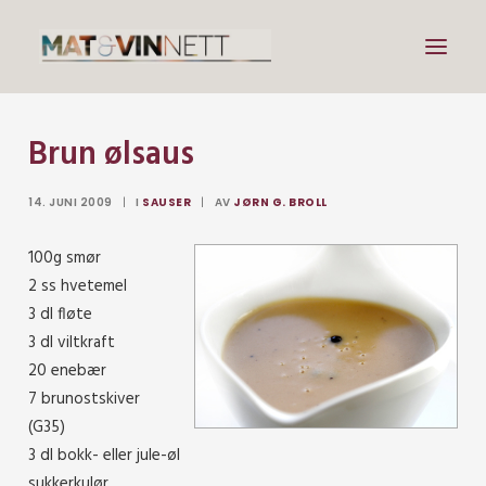
Brun ølsaus
Mat
Drikke
14. JUNI 2009
|
I
SAUSER
|
AV
JØRN G. BROLL
Artikler
100g smør
Lenker
2 ss hvetemel
Om vin
3 dl fløte
3 dl viltkraft
Om meg
20 enebær
7 brunostskiver
(G35)
Search
3 dl bokk- eller jule-øl
sukkerkulør