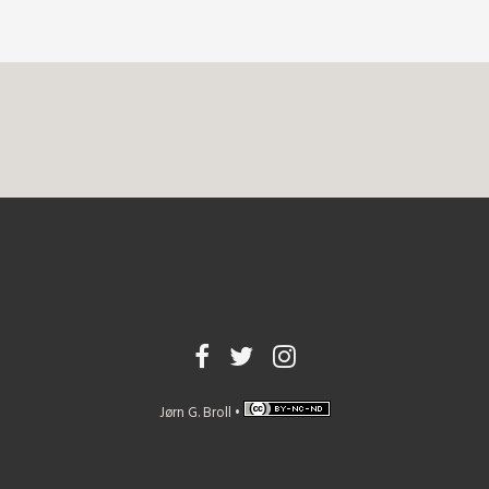
Jørn G. Broll •