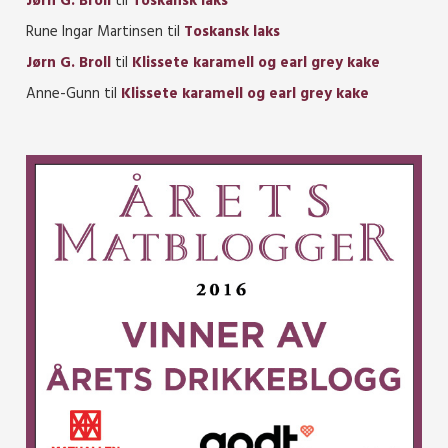
Jørn G. Broll
til
Toskansk laks
Rune Ingar Martinsen
til
Toskansk laks
Jørn G. Broll
til
Klissete karamell og earl grey kake
Anne-Gunn
til
Klissete karamell og earl grey kake