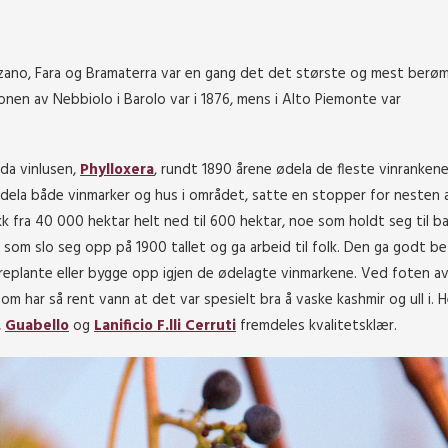
zano, Fara og Bramaterra var en gang det det største og mest berø
onen av Nebbiolo i Barolo var i 1876, mens i Alto Piemonte var
 da vinlusen,
Phylloxera
, rundt 1890 årene ødela de fleste vinrankene
dela både vinmarker og hus i området, satte en stopper for nesten a
 fra 40 000 hektar helt ned til 600 hektar, noe som holdt seg til ba
n som slo seg opp på 1900 tallet og ga arbeid til folk. Den ga godt be
replante eller bygge opp igjen de ødelagte vinmarkene. Ved foten a
m har så rent vann at det var spesielt bra å vaske kashmir og ull i. H
,
Guabello
og
Lanificio F.lli Cerruti
fremdeles kvalitetsklær.