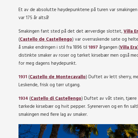
Et av de absolutte høydepunktene på turen var smakingen av 
var 175 år altså!
Smakingen fant sted på det det ærverdige slottet,
Villa E
(
Castello de Castellengo
) var overraskende søte og helt
å smake endringen i stil fra 1896 til
1897
årgangen (
Villa Era
distinkte smaker av roser og tørket kirsebær men også med 
for meg dagens høydepunkt.
1931
(
Castello de Montecavallo
) Duftet av lett sherry, m
Leskende, frisk og tørr utgang.
1934
(
Castello di Castellengo
) Duftet av våt stein, tjær
tørkede kirsebær og hvit pepper. Syrenerven og en fin salt
smakingen med flere lag av smaker.