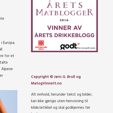
mte
 i Europa.
ll
re for et
talte
v Alpene
er
Copyright © Jørn G. Broll og
MatogVinnett.no
Alt innhold, herunder tekst og bilder,
kan ikke gjengis uten henvisning til
kilde/artikkel og skal godkjennes før