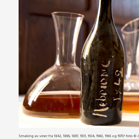
Smaking av viner fra 1842, 1896, 1897, 1931, 1934, 1960, 1965 og 1970! foto © J