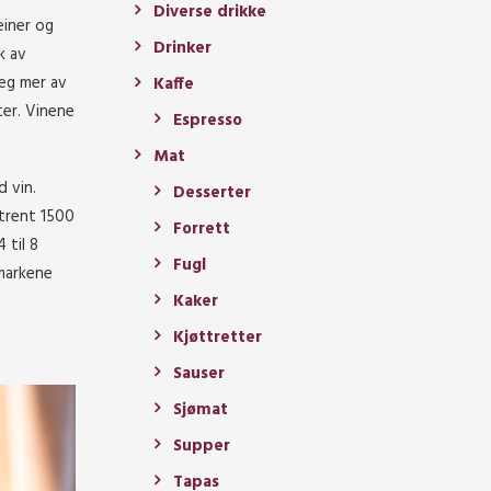
Diverse drikke
einer og
Drinker
k av
seg mer av
Kaffe
ter. Vinene
Espresso
Mat
 vin.
Desserter
mtrent 1500
Forrett
 til 8
Fugl
 markene
Kaker
Kjøttretter
Sauser
Sjømat
Supper
Tapas