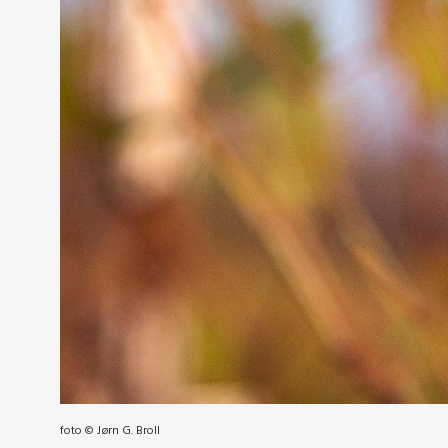
foto © Jørn G. Broll