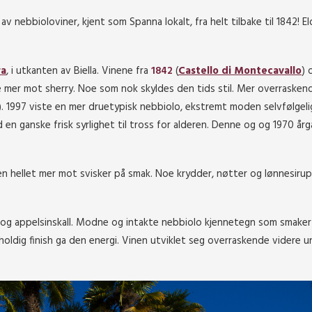
nebbioloviner, kjent som Spanna lokalt, fra helt tilbake til 1842! El
ra
, i utkanten av Biella. Vinene fra
1842
(
Castello di Montecavallo
) 
e mer mot sherry. Noe som nok skyldes den tids stil. Mer overrasken
). 1997 viste en mer druetypisk nebbiolo, ekstremt moden selvfølgel
en ganske frisk syrlighet til tross for alderen. Denne og og 1970 år
en hellet mer mot svisker på smak. Noe krydder, nøtter og lønnesirup
e og appelsinskall. Modne og intakte nebbiolo kjennetegn som smaker
holdig finish ga den energi. Vinen utviklet seg overraskende videre u