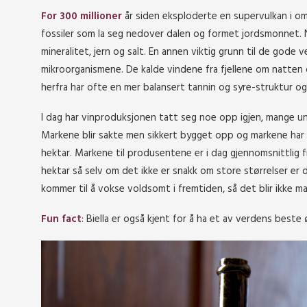
For 300 millioner
år siden eksploderte en supervulkan i o
fossiler som la seg nedover dalen og formet jordsmonnet. N
mineralitet, jern og salt. En annen viktig grunn til de gode
mikroorganismene. De kalde vindene fra fjellene om natten
herfra har ofte en mer balansert tannin og syre-struktur og
I dag har vinproduksjonen tatt seg noe opp igjen, mange un
Markene blir sakte men sikkert bygget opp og markene har 
hektar. Markene til produsentene er i dag gjennomsnittlig fra
hektar så selv om det ikke er snakk om store størrelser er 
kommer til å vokse voldsomt i fremtiden, så det blir ikke 
Fun fact
: Biella er også kjent for å ha et av verdens beste 