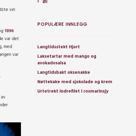
Øl
dste vin
POPULÆRE INNLEGG
og
1896
de var det
ig, med
Langtidsstekt Hjort
gangen var
Laksetartar med mango og
avokadosalsa
Langtidsbakt oksenakke
.
Nøttekake med sjokolade og krem
Urtetrekt indrefilet i rosmarinsjy
 av
nder