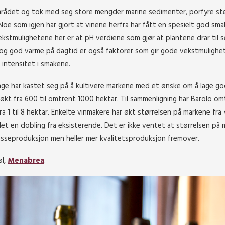
mrådet og tok med seg store mengder marine sedimenter, porfyre st
oe som igjen har gjort at vinene herfra har fått en spesielt god sma
 vekstmulighetene her er at pH verdiene som gjør at plantene drar til 
 og god varme på dagtid er også faktorer som gir gode vekstmulighe
 intensitet i smakene.
ge har kastet seg på å kultivere markene med et ønske om å lage god
økt fra 600 til omtrent 1000 hektar. Til sammenligning har Barolo o
 1 til 8 hektar. Enkelte vinmakere har økt størrelsen på markene fra 4
det en dobling fra eksisterende. Det er ikke ventet at størrelsen på
masseproduksjon men heller mer kvalitetsproduksjon fremover.
øl,
Menabrea
.