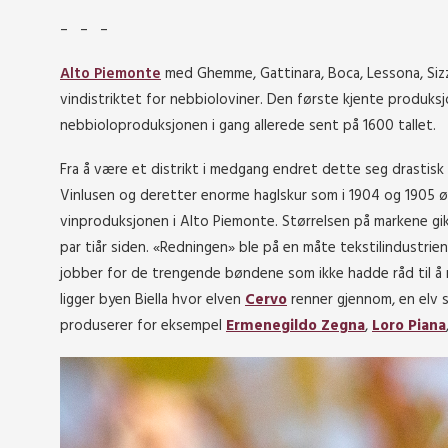
– – –
Alto Piemonte
med Ghemme, Gattinara, Boca, Lessona, Siz
vindistriktet for nebbioloviner. Den første kjente produksj
nebbioloproduksjonen i gang allerede sent på 1600 tallet.
Fra å være et distrikt i medgang endret dette seg drastisk
Vinlusen og deretter enorme haglskur som i 1904 og 1905 ø
vinproduksjonen i Alto Piemonte. Størrelsen på markene gikk
par tiår siden. «Redningen» ble på en måte tekstilindustrie
jobber for de trengende bøndene som ikke hadde råd til å 
ligger byen Biella hvor elven
Cervo
renner gjennom, en elv so
produserer for eksempel
Ermenegildo Zegna
,
Loro Piana