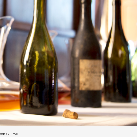
ørn G. Broll