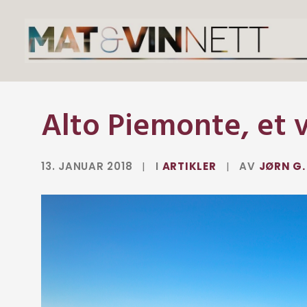
Alto Piemonte, et v
13. JANUAR 2018
|
I
ARTIKLER
|
AV
JØRN G.